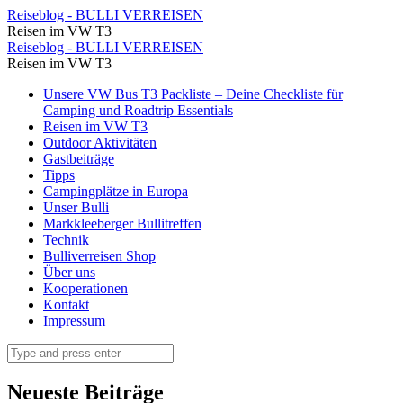
Streckenplan
Reiseblog - BULLI VERREISEN
Reisen im VW T3
32.
Streckenplan
Reiseblog - BULLI VERREISEN
Sachsen-
Reisen im VW T3
32.
Dreier
Skip
Unsere VW Bus T3 Packliste – Deine Checkliste für
Sachsen-
to
Camping und Roadtrip Essentials
⋆
Dreier
content
Reisen im VW T3
Reiseblog
Outdoor Aktivitäten
⋆
Gastbeiträge
-
Reiseblog
Tipps
BULLI
Campingplätze in Europa
-
Unser Bulli
VERREISEN
BULLI
Markkleeberger Bullitreffen
Technik
VERREISEN
Bulliverreisen Shop
Über uns
Kooperationen
Kontakt
Impressum
Search
Neueste Beiträge