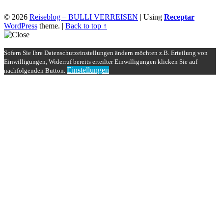
© 2026
Reiseblog – BULLI VERREISEN
|
Using
Receptar
WordPress
theme.
|
Back to top ↑
Sofern Sie Ihre Datenschutzeinstellungen ändern möchten z.B. Erteilung von
Einwilligungen, Widerruf bereits erteilter Einwilligungen klicken Sie auf
Einstellungen
nachfolgenden Button.