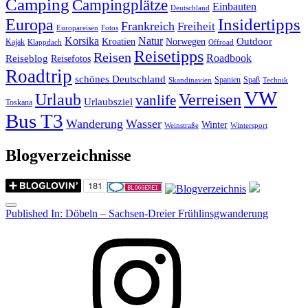
Camping
Campingplätze
Einbauten
Deutschland
Insidertipps
Europa
Frankreich
Freiheit
Europareisen
Fotos
Korsika
Natur
Outdoor
Kroatien
Norwegen
Kajak
Klappdach
Offroad
Reisetipps
Reisen
Roadbook
Reiseblog
Reisefotos
Roadtrip
schönes Deutschland
Spanien
Spaß
Skandinavien
Technik
VW
Urlaub
Verreisen
vanlife
Urlaubsziel
Toskana
Bus T3
Wanderung
Wasser
Winter
Weinstraße
Wintersport
Blogverzeichnisse
Menu
Post
Published In:
Döbeln – Sachsen-Dreier Frühlinsgwanderung
navigation
Instagram