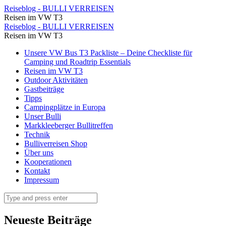
Holzstege
Reiseblog - BULLI VERREISEN
Reisen im VW T3
führen
Holzstege
Reiseblog - BULLI VERREISEN
durch
Reisen im VW T3
führen
die
Skip
Unsere VW Bus T3 Packliste – Deine Checkliste für
durch
to
Camping und Roadtrip Essentials
Vorderkaserklamm
die
content
Reisen im VW T3
⋆
Outdoor Aktivitäten
Vorderkaserklamm
Gastbeiträge
Reiseblog
⋆
Tipps
-
Campingplätze in Europa
Reiseblog
Unser Bulli
BULLI
-
Markkleeberger Bullitreffen
VERREISEN
Technik
BULLI
Bulliverreisen Shop
VERREISEN
Über uns
Kooperationen
Kontakt
Impressum
Search
Neueste Beiträge