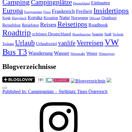
Camping
Campingplätze
Einbauten
Deutschland
Insidertipps
Europa
Frankreich
Freiheit
Europareisen
Fotos
Korsika
Natur
Outdoor
Kroatien
Norwegen
Kajak
Klappdach
Offroad
Reisetipps
Reisen
Roadbook
Reiseblog
Reisefotos
Roadtrip
schönes Deutschland
Spanien
Spaß
Skandinavien
Technik
VW
Urlaub
Verreisen
vanlife
Urlaubsziel
Toskana
Bus T3
Wanderung
Wasser
Winter
Weinstraße
Wintersport
Blogverzeichnisse
Menu
Post
Published In:
Campingplatz – Stellplatz Tipps Österreich
navigation
Instagram