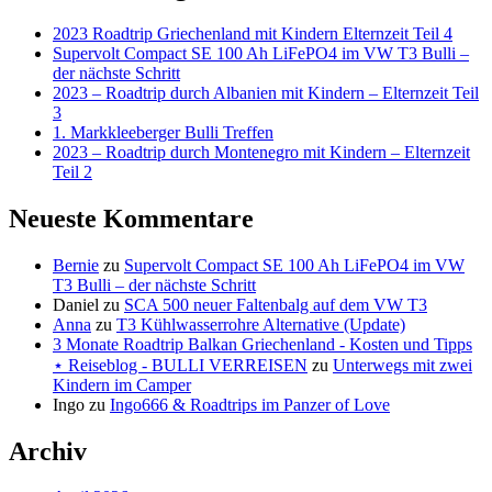
2023 Roadtrip Griechenland mit Kindern Elternzeit Teil 4
Supervolt Compact SE 100 Ah LiFePO4 im VW T3 Bulli –
der nächste Schritt
2023 – Roadtrip durch Albanien mit Kindern – Elternzeit Teil
3
1. Markkleeberger Bulli Treffen
2023 – Roadtrip durch Montenegro mit Kindern – Elternzeit
Teil 2
Neueste Kommentare
Bernie
zu
Supervolt Compact SE 100 Ah LiFePO4 im VW
T3 Bulli – der nächste Schritt
Daniel
zu
SCA 500 neuer Faltenbalg auf dem VW T3
Anna
zu
T3 Kühlwasserrohre Alternative (Update)
3 Monate Roadtrip Balkan Griechenland - Kosten und Tipps
⋆ Reiseblog - BULLI VERREISEN
zu
Unterwegs mit zwei
Kindern im Camper
Ingo
zu
Ingo666 & Roadtrips im Panzer of Love
Archiv