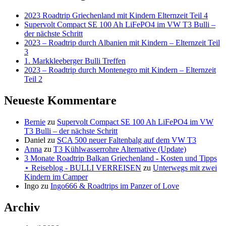
2023 Roadtrip Griechenland mit Kindern Elternzeit Teil 4
Supervolt Compact SE 100 Ah LiFePO4 im VW T3 Bulli –
der nächste Schritt
2023 – Roadtrip durch Albanien mit Kindern – Elternzeit Teil
3
1. Markkleeberger Bulli Treffen
2023 – Roadtrip durch Montenegro mit Kindern – Elternzeit
Teil 2
Neueste Kommentare
Bernie
zu
Supervolt Compact SE 100 Ah LiFePO4 im VW
T3 Bulli – der nächste Schritt
Daniel
zu
SCA 500 neuer Faltenbalg auf dem VW T3
Anna
zu
T3 Kühlwasserrohre Alternative (Update)
3 Monate Roadtrip Balkan Griechenland - Kosten und Tipps
⋆ Reiseblog - BULLI VERREISEN
zu
Unterwegs mit zwei
Kindern im Camper
Ingo
zu
Ingo666 & Roadtrips im Panzer of Love
Archiv