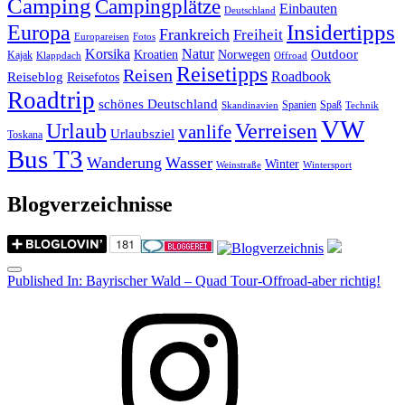
Camping
Campingplätze
Einbauten
Deutschland
Insidertipps
Europa
Frankreich
Freiheit
Europareisen
Fotos
Korsika
Natur
Outdoor
Kroatien
Norwegen
Kajak
Klappdach
Offroad
Reisetipps
Reisen
Roadbook
Reiseblog
Reisefotos
Roadtrip
schönes Deutschland
Spanien
Spaß
Skandinavien
Technik
VW
Urlaub
Verreisen
vanlife
Urlaubsziel
Toskana
Bus T3
Wanderung
Wasser
Winter
Weinstraße
Wintersport
Blogverzeichnisse
Menu
Post
Published In:
Bayrischer Wald – Quad Tour-Offroad-aber richtig!
navigation
Instagram