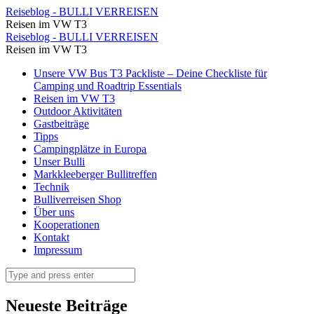
Unsere
Reiseblog - BULLI VERREISEN
Reisen im VW T3
Quad
Unsere
Reiseblog - BULLI VERREISEN
Gruppe
Reisen im VW T3
Quad
⋆
Skip
Unsere VW Bus T3 Packliste – Deine Checkliste für
Gruppe
to
Camping und Roadtrip Essentials
Reiseblog
⋆
content
Reisen im VW T3
-
Outdoor Aktivitäten
Reiseblog
Gastbeiträge
BULLI
-
Tipps
VERREISEN
Campingplätze in Europa
BULLI
Unser Bulli
VERREISEN
Markkleeberger Bullitreffen
Technik
Bulliverreisen Shop
Über uns
Kooperationen
Kontakt
Impressum
Search
Neueste Beiträge