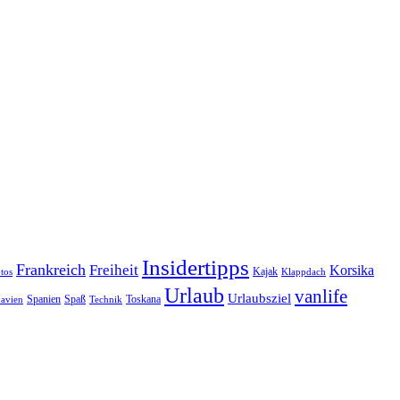
Insidertipps
Frankreich
Freiheit
Korsika
Kajak
tos
Klappdach
Urlaub
vanlife
Urlaubsziel
Spanien
Spaß
Toskana
avien
Technik