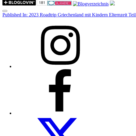
Menu
Post
Published In:
2023 Roadtrip Griechenland mit Kindern Elternzeit Teil
navigation
Instagram
Facebook
Folow
us
on
twitter