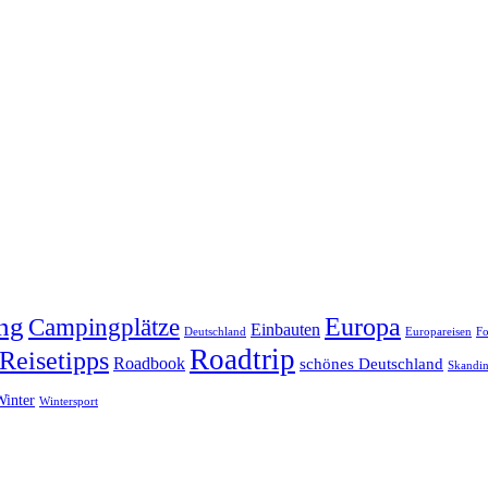
ng
Europa
Campingplätze
Einbauten
Deutschland
Europareisen
Fo
Roadtrip
Reisetipps
Roadbook
schönes Deutschland
Skandin
Winter
Wintersport