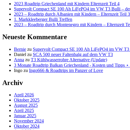
2023 Roadtrip Griechenland mit Kindern Elternzeit Teil 4
Supervolt Compact SE 100 Ah LiFePO4 im VW T3 Bulli – der 
2023 – Roadtrip durch Albanien mit Kindern – Elternzeit Teil 3
1. Markkleeberger Bulli Treffen
2023 – Roadtrip durch Montenegro mit Kindern – Elternzeit Te
Neueste Kommentare
Bernie
zu
Supervolt Compact SE 100 Ah LiFePO4 im VW T3 Bul
Daniel
zu
SCA 500 neuer Faltenbalg auf dem VW T3
Anna
zu
T3 Kühlwasserrohre Alternative (Update)
3 Monate Roadtrip Balkan Griechenland - Kosten und Tipp
Ingo
zu
Ingo666 & Roadtrips im Panzer of Love
Archiv
April 2026
Oktober 2025
August 2025
April 2025
Januar 2025
November 2024
Oktober 2024