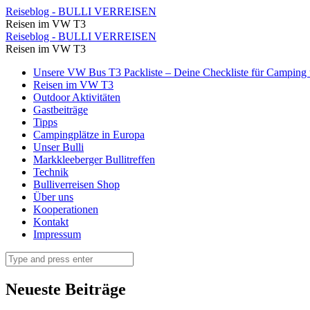
VW
Reiseblog - BULLI VERREISEN
Reisen im VW T3
Bus
VW
Reiseblog - BULLI VERREISEN
Camping
Reisen im VW T3
Bus
Griechenland
Skip
Unsere VW Bus T3 Packliste – Deine Checkliste für Camping u
Camping
to
Reisen im VW T3
Geheimtipps
Griechenland
content
Outdoor Aktivitäten
(2)
Gastbeiträge
Geheimtipps
Tipps
⋆
(2)
Campingplätze in Europa
Reiseblog
Unser Bulli
⋆
Markkleeberger Bullitreffen
-
Reiseblog
Technik
BULLI
Bulliverreisen Shop
-
Über uns
VERREISEN
BULLI
Kooperationen
Kontakt
VERREISEN
Impressum
Search
Neueste Beiträge