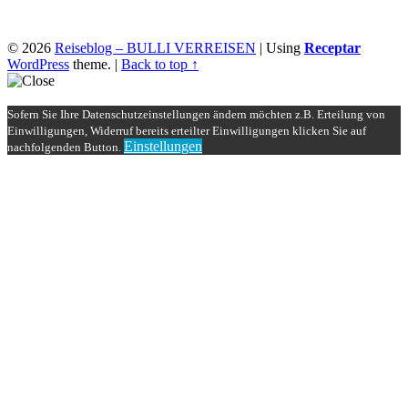
© 2026
Reiseblog – BULLI VERREISEN
|
Using
Receptar
WordPress
theme.
|
Back to top ↑
Sofern Sie Ihre Datenschutzeinstellungen ändern möchten z.B. Erteilung von
Einwilligungen, Widerruf bereits erteilter Einwilligungen klicken Sie auf
Einstellungen
nachfolgenden Button.