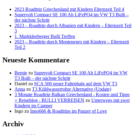
2023 Roadtrip Griechenland mit Kindern Elternzeit Teil 4
Supervolt Compact SE 100 Ah LiFePO4 im VW T3 Bulli –
der nächste Schritt
2023 – Roadtrip durch Albanien mit Kindern – Elternzeit Teil
3
1. Markkleeberger Bulli Treffen
2023 – Roadtrip durch Montenegro mit Kindern – Elternzeit
Teil 2
Neueste Kommentare
Bernie
zu
Supervolt Compact SE 100 Ah LiFePO4 im VW
T3 Bulli – der nächste Schritt
Daniel
zu
SCA 500 neuer Faltenbalg auf dem VW T3
Anna
zu
T3 Kühlwasserrohre Alternative (Update)
3 Monate Roadtrip Balkan Griechenland - Kosten und Tipps
⋆ Reiseblog - BULLI VERREISEN
zu
Unterwegs mit zwei
Kindern im Camper
Ingo
zu
Ingo666 & Roadtrips im Panzer of Love
Archiv