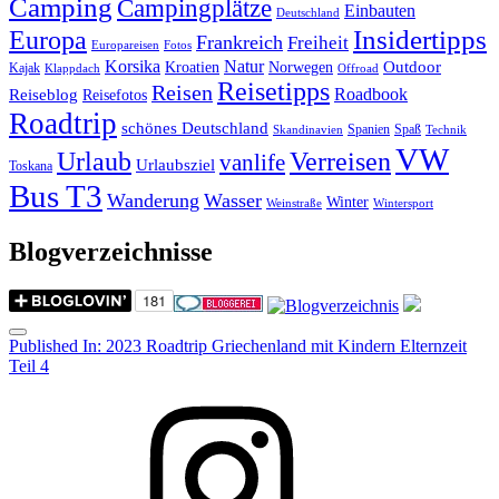
Camping
Campingplätze
Einbauten
Deutschland
Insidertipps
Europa
Frankreich
Freiheit
Europareisen
Fotos
Korsika
Natur
Outdoor
Kroatien
Norwegen
Kajak
Klappdach
Offroad
Reisetipps
Reisen
Roadbook
Reiseblog
Reisefotos
Roadtrip
schönes Deutschland
Spanien
Spaß
Skandinavien
Technik
VW
Urlaub
Verreisen
vanlife
Urlaubsziel
Toskana
Bus T3
Wanderung
Wasser
Winter
Weinstraße
Wintersport
Blogverzeichnisse
Menu
Post
Published In:
2023 Roadtrip Griechenland mit Kindern Elternzeit
Teil 4
navigation
Instagram