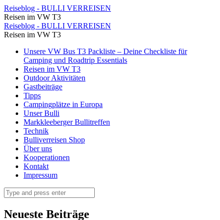
Reiseblog
Reiseblog - BULLI VERREISEN
Reisen im VW T3
Roadtrip
Reiseblog
Reiseblog - BULLI VERREISEN
Griechenland
Reisen im VW T3
Roadtrip
(1)
Skip
Unsere VW Bus T3 Packliste – Deine Checkliste für
Griechenland
to
Camping und Roadtrip Essentials
⋆
(1)
content
Reisen im VW T3
Reiseblog
Outdoor Aktivitäten
⋆
Gastbeiträge
-
Reiseblog
Tipps
BULLI
Campingplätze in Europa
-
Unser Bulli
VERREISEN
BULLI
Markkleeberger Bullitreffen
Technik
VERREISEN
Bulliverreisen Shop
Über uns
Kooperationen
Kontakt
Impressum
Search
Neueste Beiträge