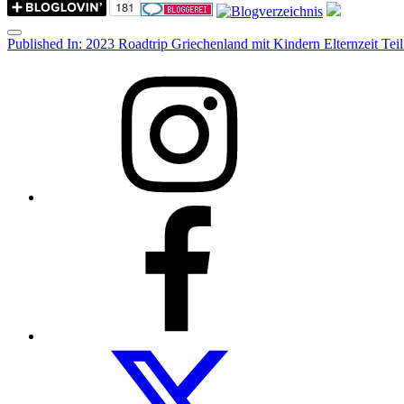
Menu
Post
Published In:
2023 Roadtrip Griechenland mit Kindern Elternzeit Teil
navigation
Instagram
Facebook
Folow
us
on
twitter