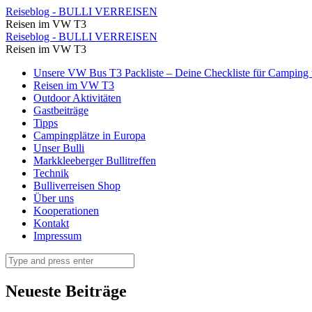
Meteora
Reiseblog - BULLI VERREISEN
Reisen im VW T3
Kloster
Meteora
Reiseblog - BULLI VERREISEN
Rousánou,
Reisen im VW T3
Kloster
das
Skip
Unsere VW Bus T3 Packliste – Deine Checkliste für Camping u
Rousánou,
to
Reisen im VW T3
Frauenkloster
das
content
Outdoor Aktivitäten
von
Gastbeiträge
Frauenkloster
Tipps
innen
von
Campingplätze in Europa
(3)
Unser Bulli
innen
Markkleeberger Bullitreffen
⋆
(3)
Technik
Reiseblog
Bulliverreisen Shop
⋆
Über uns
-
Reiseblog
Kooperationen
BULLI
Kontakt
-
Impressum
VERREISEN
BULLI
Search
VERREISEN
Neueste Beiträge