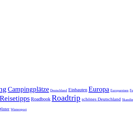
ng
Europa
Campingplätze
Einbauten
Deutschland
Europareisen
Fo
Roadtrip
Reisetipps
Roadbook
schönes Deutschland
Skandin
Winter
Wintersport