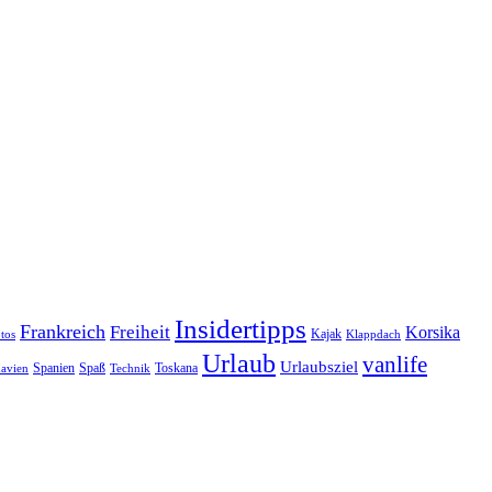
Insidertipps
Frankreich
Freiheit
Korsika
Kajak
tos
Klappdach
Urlaub
vanlife
Urlaubsziel
Spanien
Spaß
Toskana
avien
Technik