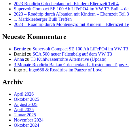
2023 Roadtrip Griechenland mit Kindern Elternzeit Teil 4
Supervolt Compact SE 100 Ah LiFePO4 im VW T3 Bulli – der 
2023 – Roadtrip durch Albanien mit Kindern – Elternzeit Teil 3
1. Markkleeberger Bulli Treffen
2023 – Roadtrip durch Montenegro mit Kindern – Elternzeit Te
Neueste Kommentare
Bernie
zu
Supervolt Compact SE 100 Ah LiFePO4 im VW T3 Bul
Daniel
zu
SCA 500 neuer Faltenbalg auf dem VW T3
Anna
zu
T3 Kühlwasserrohre Alternative (Update)
3 Monate Roadtrip Balkan Griechenland - Kosten und Tipp
Ingo
zu
Ingo666 & Roadtrips im Panzer of Love
Archiv
April 2026
Oktober 2025
August 2025
April 2025
Januar 2025
November 2024
Oktober 2024