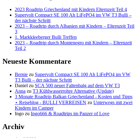
2023 Roadtrip Griechenland mit Kindern Elternzeit Teil 4
Supervolt Compact SE 100 Ah LiFePO4 im VW T3 Bulli –
der nächste Schritt
2023 – Roadtrip durch Albanien mit Kindern – Elternzeit Teil
3
1. Markkleeberger Bulli Treffen
2023 – Roadtrip durch Montenegro mit Kindern – Elternzeit
Teil 2
Neueste Kommentare
Bernie
zu
Supervolt Compact SE 100 Ah LiFePO4 im VW
T3 Bulli – der nächste Schritt
Daniel
zu
SCA 500 neuer Faltenbalg auf dem VW T3
Anna
zu
T3 Kühlwasserrohre Alternative (Update)
3 Monate Roadtrip Balkan Griechenland - Kosten und Tipps
⋆ Reiseblog - BULLI VERREISEN
zu
Unterwegs mit zwei
Kindern im Camper
Ingo
zu
Ingo666 & Roadtrips im Panzer of Love
Archiv