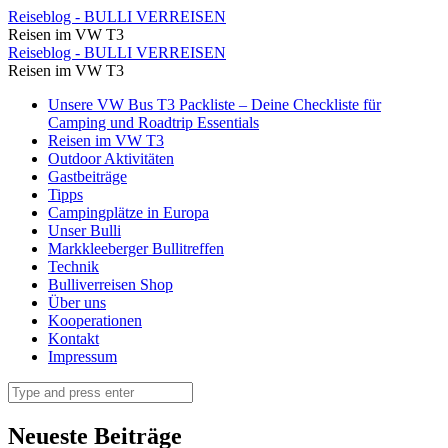
lefkada
Reiseblog - BULLI VERREISEN
Reisen im VW T3
Besichtigungstipps
lefkada
Reiseblog - BULLI VERREISEN
(6)
Reisen im VW T3
Besichtigungstipps
⋆
Skip
Unsere VW Bus T3 Packliste – Deine Checkliste für
(6)
to
Camping und Roadtrip Essentials
Reiseblog
⋆
content
Reisen im VW T3
-
Outdoor Aktivitäten
Reiseblog
Gastbeiträge
BULLI
-
Tipps
VERREISEN
Campingplätze in Europa
BULLI
Unser Bulli
VERREISEN
Markkleeberger Bullitreffen
Technik
Bulliverreisen Shop
Über uns
Kooperationen
Kontakt
Impressum
Search
Neueste Beiträge