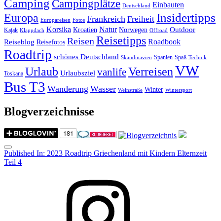
Camping
Campingplätze
Einbauten
Deutschland
Insidertipps
Europa
Frankreich
Freiheit
Europareisen
Fotos
Korsika
Natur
Outdoor
Kroatien
Norwegen
Kajak
Klappdach
Offroad
Reisetipps
Reisen
Roadbook
Reiseblog
Reisefotos
Roadtrip
schönes Deutschland
Spanien
Spaß
Skandinavien
Technik
VW
Urlaub
Verreisen
vanlife
Urlaubsziel
Toskana
Bus T3
Wanderung
Wasser
Winter
Weinstraße
Wintersport
Blogverzeichnisse
Menu
Post
Published In:
2023 Roadtrip Griechenland mit Kindern Elternzeit
Teil 4
navigation
Instagram