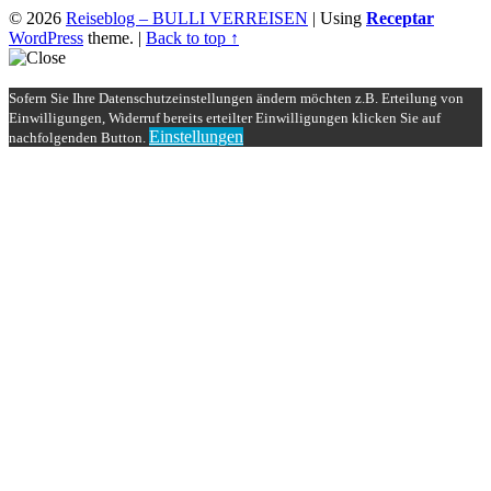
© 2026
Reiseblog – BULLI VERREISEN
|
Using
Receptar
WordPress
theme.
|
Back to top ↑
Sofern Sie Ihre Datenschutzeinstellungen ändern möchten z.B. Erteilung von
Einwilligungen, Widerruf bereits erteilter Einwilligungen klicken Sie auf
Einstellungen
nachfolgenden Button.