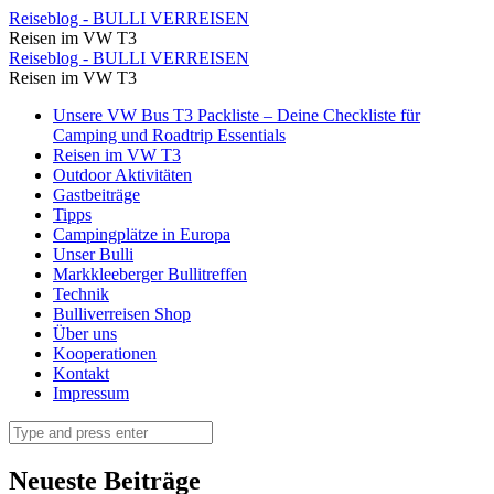
lefkada
Reiseblog - BULLI VERREISEN
Reisen im VW T3
Besichtigungstipps
lefkada
Reiseblog - BULLI VERREISEN
(2)
Reisen im VW T3
Besichtigungstipps
⋆
Skip
Unsere VW Bus T3 Packliste – Deine Checkliste für
(2)
to
Camping und Roadtrip Essentials
Reiseblog
⋆
content
Reisen im VW T3
-
Outdoor Aktivitäten
Reiseblog
Gastbeiträge
BULLI
-
Tipps
VERREISEN
Campingplätze in Europa
BULLI
Unser Bulli
VERREISEN
Markkleeberger Bullitreffen
Technik
Bulliverreisen Shop
Über uns
Kooperationen
Kontakt
Impressum
Search
Neueste Beiträge