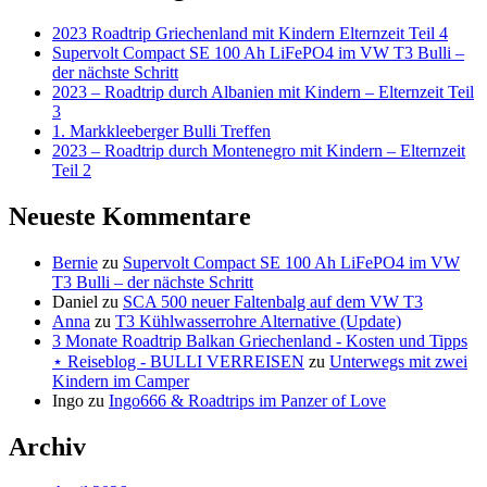
2023 Roadtrip Griechenland mit Kindern Elternzeit Teil 4
Supervolt Compact SE 100 Ah LiFePO4 im VW T3 Bulli –
der nächste Schritt
2023 – Roadtrip durch Albanien mit Kindern – Elternzeit Teil
3
1. Markkleeberger Bulli Treffen
2023 – Roadtrip durch Montenegro mit Kindern – Elternzeit
Teil 2
Neueste Kommentare
Bernie
zu
Supervolt Compact SE 100 Ah LiFePO4 im VW
T3 Bulli – der nächste Schritt
Daniel
zu
SCA 500 neuer Faltenbalg auf dem VW T3
Anna
zu
T3 Kühlwasserrohre Alternative (Update)
3 Monate Roadtrip Balkan Griechenland - Kosten und Tipps
⋆ Reiseblog - BULLI VERREISEN
zu
Unterwegs mit zwei
Kindern im Camper
Ingo
zu
Ingo666 & Roadtrips im Panzer of Love
Archiv