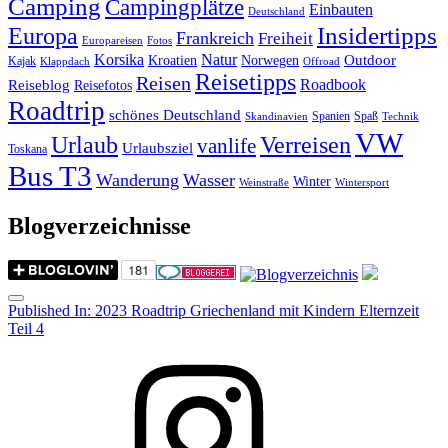
Camping
Campingplätze
Einbauten
Deutschland
Insidertipps
Europa
Frankreich
Freiheit
Europareisen
Fotos
Korsika
Natur
Outdoor
Kroatien
Norwegen
Kajak
Klappdach
Offroad
Reisetipps
Reisen
Roadbook
Reiseblog
Reisefotos
Roadtrip
schönes Deutschland
Spanien
Spaß
Skandinavien
Technik
VW
Urlaub
Verreisen
vanlife
Urlaubsziel
Toskana
Bus T3
Wanderung
Wasser
Winter
Weinstraße
Wintersport
Blogverzeichnisse
Menu
Post
Published In:
2023 Roadtrip Griechenland mit Kindern Elternzeit
Teil 4
navigation
Instagram