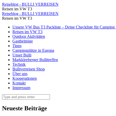
Besichtigung
Reiseblog - BULLI VERREISEN
Reisen im VW T3
Meteora
Besichtigung
Reiseblog - BULLI VERREISEN
Kloster
Reisen im VW T3
Meteora
Varlaám
Skip
Unsere VW Bus T3 Packliste – Deine Checkliste für Camping u
Kloster
to
Reisen im VW T3
mit
Varlaám
content
Outdoor Aktivitäten
Kindern
Gastbeiträge
mit
Tipps
Insider
Kindern
Campingplätze in Europa
Tipps
Unser Bulli
Insider
Markkleeberger Bullitreffen
(3)
Tipps
Technik
⋆
Bulliverreisen Shop
(3)
Über uns
Reiseblog
⋆
Kooperationen
-
Kontakt
Reiseblog
Impressum
BULLI
-
VERREISEN
Search
BULLI
VERREISEN
Neueste Beiträge