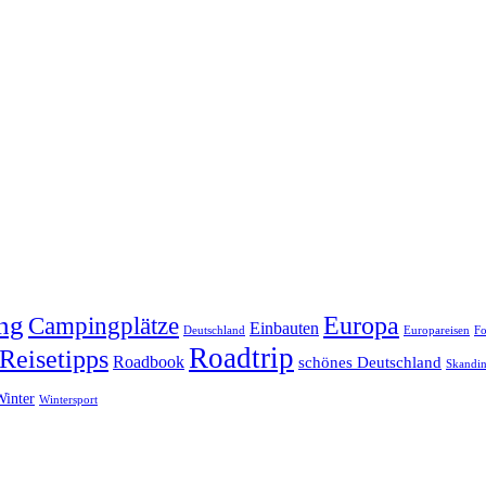
ng
Europa
Campingplätze
Einbauten
Deutschland
Europareisen
Fo
Roadtrip
Reisetipps
Roadbook
schönes Deutschland
Skandin
Winter
Wintersport