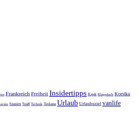
Insidertipps
Frankreich
Freiheit
Korsika
Kajak
tos
Klappdach
Urlaub
vanlife
Urlaubsziel
Spanien
Spaß
Toskana
avien
Technik