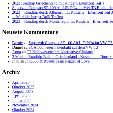
2023 Roadtrip Griechenland mit Kindern Elternzeit Teil 4
Supervolt Compact SE 100 Ah LiFePO4 im VW T3 Bulli – der 
2023 – Roadtrip durch Albanien mit Kindern – Elternzeit Teil 3
1. Markkleeberger Bulli Treffen
2023 – Roadtrip durch Montenegro mit Kindern – Elternzeit Te
Neueste Kommentare
Bernie
zu
Supervolt Compact SE 100 Ah LiFePO4 im VW T3 Bul
Daniel
zu
SCA 500 neuer Faltenbalg auf dem VW T3
Anna
zu
T3 Kühlwasserrohre Alternative (Update)
3 Monate Roadtrip Balkan Griechenland - Kosten und Tipp
Ingo
zu
Ingo666 & Roadtrips im Panzer of Love
Archiv
April 2026
Oktober 2025
August 2025
April 2025
Januar 2025
November 2024
Oktober 2024