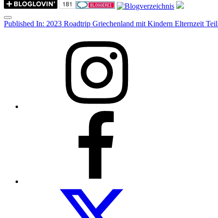
Menu
Post
Published In:
2023 Roadtrip Griechenland mit Kindern Elternzeit Teil
navigation
Instagram
Facebook
Folow
us
on
twitter