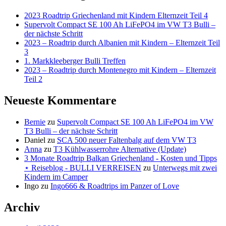
2023 Roadtrip Griechenland mit Kindern Elternzeit Teil 4
Supervolt Compact SE 100 Ah LiFePO4 im VW T3 Bulli –
der nächste Schritt
2023 – Roadtrip durch Albanien mit Kindern – Elternzeit Teil
3
1. Markkleeberger Bulli Treffen
2023 – Roadtrip durch Montenegro mit Kindern – Elternzeit
Teil 2
Neueste Kommentare
Bernie
zu
Supervolt Compact SE 100 Ah LiFePO4 im VW
T3 Bulli – der nächste Schritt
Daniel
zu
SCA 500 neuer Faltenbalg auf dem VW T3
Anna
zu
T3 Kühlwasserrohre Alternative (Update)
3 Monate Roadtrip Balkan Griechenland - Kosten und Tipps
⋆ Reiseblog - BULLI VERREISEN
zu
Unterwegs mit zwei
Kindern im Camper
Ingo
zu
Ingo666 & Roadtrips im Panzer of Love
Archiv