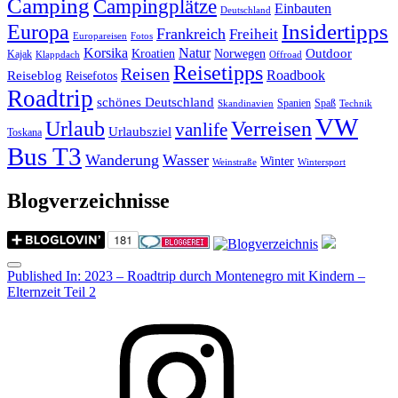
Camping
Campingplätze
Einbauten
Deutschland
Insidertipps
Europa
Frankreich
Freiheit
Europareisen
Fotos
Korsika
Natur
Outdoor
Kroatien
Norwegen
Kajak
Klappdach
Offroad
Reisetipps
Reisen
Roadbook
Reiseblog
Reisefotos
Roadtrip
schönes Deutschland
Spanien
Spaß
Skandinavien
Technik
VW
Urlaub
Verreisen
vanlife
Urlaubsziel
Toskana
Bus T3
Wanderung
Wasser
Winter
Weinstraße
Wintersport
Blogverzeichnisse
Menu
Post
Published In:
2023 – Roadtrip durch Montenegro mit Kindern –
Elternzeit Teil 2
navigation
Instagram