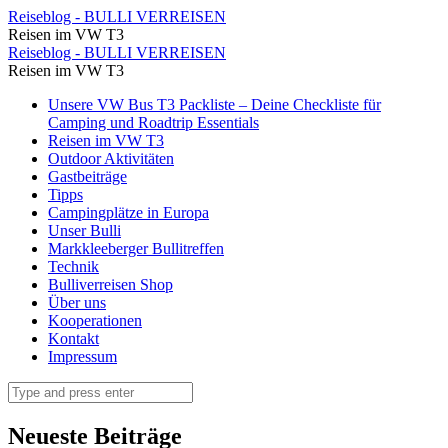
Flora
Reiseblog - BULLI VERREISEN
Reisen im VW T3
und
Flora
Reiseblog - BULLI VERREISEN
Katrin
Reisen im VW T3
und
gehen
Skip
Unsere VW Bus T3 Packliste – Deine Checkliste für
Katrin
to
Camping und Roadtrip Essentials
das
gehen
content
Reisen im VW T3
erste
Outdoor Aktivitäten
das
Gastbeiträge
mal
erste
Tipps
baden.
Campingplätze in Europa
mal
Unser Bulli
⋆
baden.
Markkleeberger Bullitreffen
Reiseblog
Technik
⋆
Bulliverreisen Shop
-
Reiseblog
Über uns
BULLI
Kooperationen
-
Kontakt
VERREISEN
BULLI
Impressum
VERREISEN
Search
Neueste Beiträge