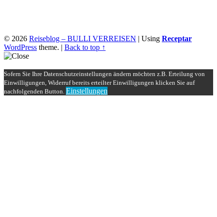
© 2026
Reiseblog – BULLI VERREISEN
|
Using
Receptar
WordPress
theme.
|
Back to top ↑
Sofern Sie Ihre Datenschutzeinstellungen ändern möchten z.B. Erteilung von
Einwilligungen, Widerruf bereits erteilter Einwilligungen klicken Sie auf
Einstellungen
nachfolgenden Button.