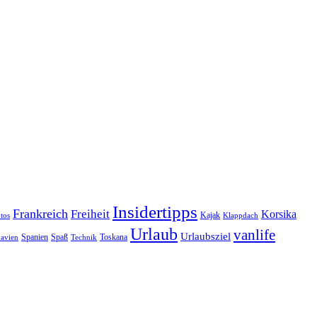
Insidertipps
Frankreich
Freiheit
Korsika
Kajak
tos
Klappdach
Urlaub
vanlife
Urlaubsziel
Spanien
Spaß
Toskana
avien
Technik