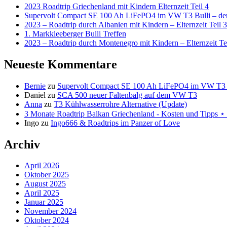
2023 Roadtrip Griechenland mit Kindern Elternzeit Teil 4
Supervolt Compact SE 100 Ah LiFePO4 im VW T3 Bulli – der 
2023 – Roadtrip durch Albanien mit Kindern – Elternzeit Teil 3
1. Markkleeberger Bulli Treffen
2023 – Roadtrip durch Montenegro mit Kindern – Elternzeit Te
Neueste Kommentare
Bernie
zu
Supervolt Compact SE 100 Ah LiFePO4 im VW T3 Bul
Daniel
zu
SCA 500 neuer Faltenbalg auf dem VW T3
Anna
zu
T3 Kühlwasserrohre Alternative (Update)
3 Monate Roadtrip Balkan Griechenland - Kosten und Tipp
Ingo
zu
Ingo666 & Roadtrips im Panzer of Love
Archiv
April 2026
Oktober 2025
August 2025
April 2025
Januar 2025
November 2024
Oktober 2024