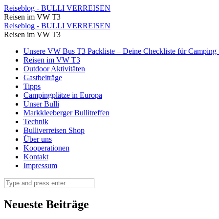
Unzählige
Reiseblog - BULLI VERREISEN
Reisen im VW T3
Stufen
Unzählige
Reiseblog - BULLI VERREISEN
gilt
Reisen im VW T3
Stufen
es
Skip
Unsere VW Bus T3 Packliste – Deine Checkliste für Camping u
gilt
to
Reisen im VW T3
nun
es
content
Outdoor Aktivitäten
nach
Gastbeiträge
nun
Tipps
oben
nach
Campingplätze in Europa
zu
Unser Bulli
oben
Markkleeberger Bullitreffen
laufen.
zu
Technik
⋆
Bulliverreisen Shop
laufen.
Über uns
Reiseblog
⋆
Kooperationen
-
Kontakt
Reiseblog
Impressum
BULLI
-
VERREISEN
Search
BULLI
VERREISEN
Neueste Beiträge