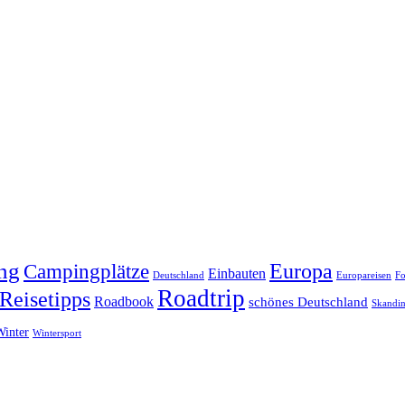
ng
Europa
Campingplätze
Einbauten
Deutschland
Europareisen
Fo
Roadtrip
Reisetipps
Roadbook
schönes Deutschland
Skandin
Winter
Wintersport