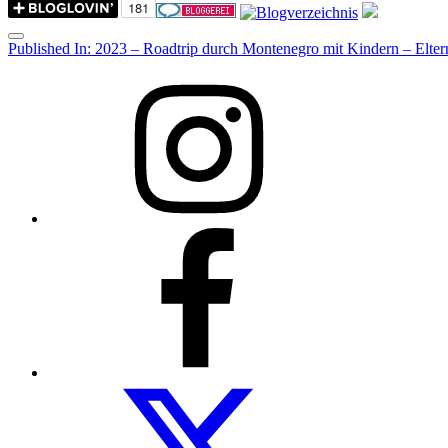
Menu
Post
Published In:
2023 – Roadtrip durch Montenegro mit Kindern – Eltern
navigation
Instagram
Facebook
Folow
us
on
twitter