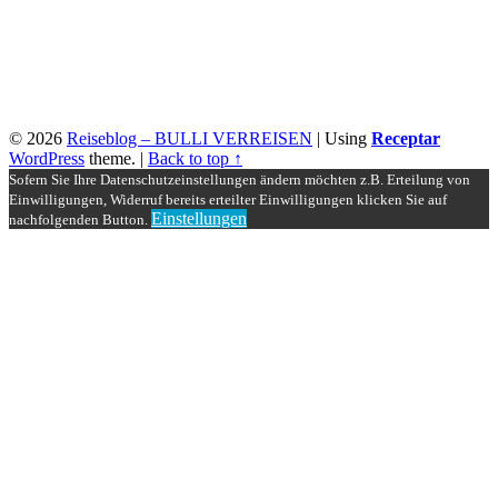
© 2026
Reiseblog – BULLI VERREISEN
|
Using
Receptar
WordPress
theme.
|
Back to top ↑
Sofern Sie Ihre Datenschutzeinstellungen ändern möchten z.B. Erteilung von
Einwilligungen, Widerruf bereits erteilter Einwilligungen klicken Sie auf
Einstellungen
nachfolgenden Button.