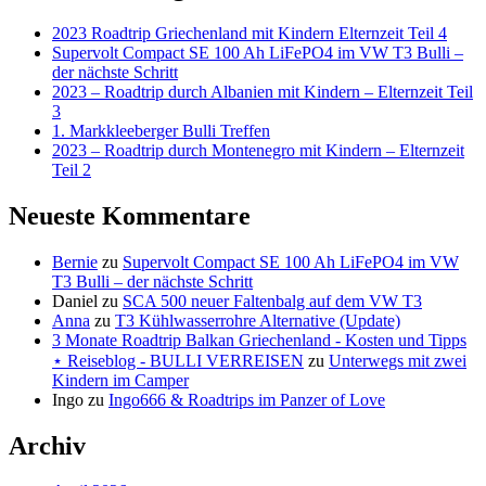
BULLI
-
VERREISEN
2023 Roadtrip Griechenland mit Kindern Elternzeit Teil 4
BULLI
Supervolt Compact SE 100 Ah LiFePO4 im VW T3 Bulli –
VERREISEN
der nächste Schritt
2023 – Roadtrip durch Albanien mit Kindern – Elternzeit Teil
3
1. Markkleeberger Bulli Treffen
2023 – Roadtrip durch Montenegro mit Kindern – Elternzeit
Teil 2
Neueste Kommentare
Bernie
zu
Supervolt Compact SE 100 Ah LiFePO4 im VW
T3 Bulli – der nächste Schritt
Daniel
zu
SCA 500 neuer Faltenbalg auf dem VW T3
Anna
zu
T3 Kühlwasserrohre Alternative (Update)
3 Monate Roadtrip Balkan Griechenland - Kosten und Tipps
⋆ Reiseblog - BULLI VERREISEN
zu
Unterwegs mit zwei
Kindern im Camper
Ingo
zu
Ingo666 & Roadtrips im Panzer of Love
Archiv