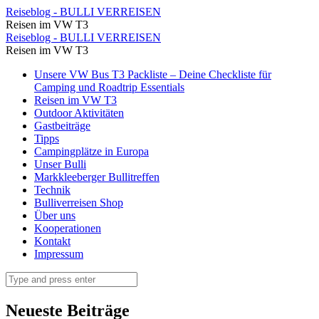
Nils
Reiseblog - BULLI VERREISEN
Reisen im VW T3
und
Nils
Reiseblog - BULLI VERREISEN
Franzi
Reisen im VW T3
und
(im
Skip
Unsere VW Bus T3 Packliste – Deine Checkliste für
Franzi
to
Camping und Roadtrip Essentials
Hintergrund)
(im
content
Reisen im VW T3
leihen
Outdoor Aktivitäten
Hintergrund)
Gastbeiträge
sich
leihen
Tipps
ein
Campingplätze in Europa
sich
Unser Bulli
Boot
ein
Markkleeberger Bullitreffen
an
Technik
Boot
Bulliverreisen Shop
der
an
Über uns
Strandbar
Kooperationen
der
Kontakt
aus.
Strandbar
Impressum
⋆
aus.
Search
Reiseblog
⋆
-
Reiseblog
Neueste Beiträge