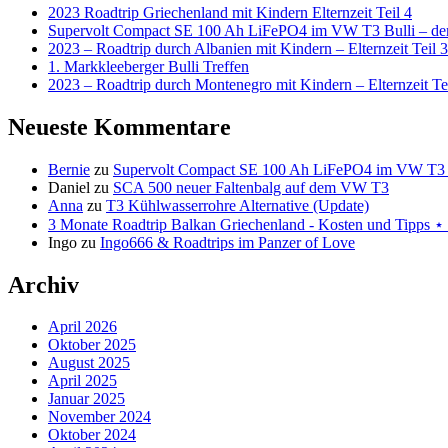
2023 Roadtrip Griechenland mit Kindern Elternzeit Teil 4
Supervolt Compact SE 100 Ah LiFePO4 im VW T3 Bulli – der 
2023 – Roadtrip durch Albanien mit Kindern – Elternzeit Teil 3
1. Markkleeberger Bulli Treffen
2023 – Roadtrip durch Montenegro mit Kindern – Elternzeit Te
Neueste Kommentare
Bernie
zu
Supervolt Compact SE 100 Ah LiFePO4 im VW T3 Bul
Daniel
zu
SCA 500 neuer Faltenbalg auf dem VW T3
Anna
zu
T3 Kühlwasserrohre Alternative (Update)
3 Monate Roadtrip Balkan Griechenland - Kosten und Tipp
Ingo
zu
Ingo666 & Roadtrips im Panzer of Love
Archiv
April 2026
Oktober 2025
August 2025
April 2025
Januar 2025
November 2024
Oktober 2024