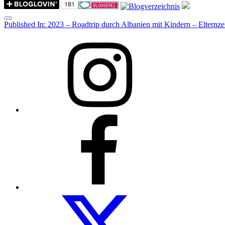
Menu
Post
Published In:
2023 – Roadtrip durch Albanien mit Kindern – Elternzei
navigation
Instagram
Facebook
Folow
us
on
twitter