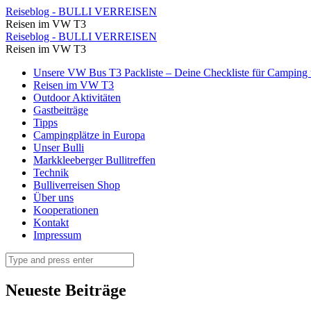
Ein
Reiseblog - BULLI VERREISEN
Reisen im VW T3
albanischer
Ein
Reiseblog - BULLI VERREISEN
Blutracheturm
Reisen im VW T3
albanischer
⋆
Skip
Unsere VW Bus T3 Packliste – Deine Checkliste für Camping u
Blutracheturm
to
Reisen im VW T3
Reiseblog
⋆
content
Outdoor Aktivitäten
-
Gastbeiträge
Reiseblog
Tipps
BULLI
-
Campingplätze in Europa
VERREISEN
Unser Bulli
BULLI
Markkleeberger Bullitreffen
VERREISEN
Technik
Bulliverreisen Shop
Über uns
Kooperationen
Kontakt
Impressum
Search
Neueste Beiträge