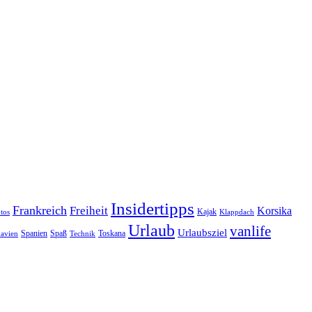
Insidertipps
Frankreich
Freiheit
Korsika
Kajak
tos
Klappdach
Urlaub
vanlife
Urlaubsziel
Spanien
Spaß
Toskana
avien
Technik