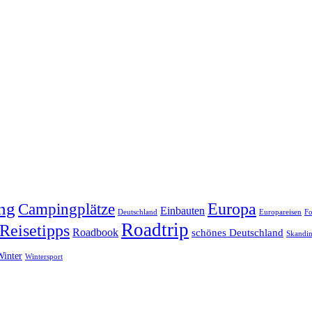
ng
Europa
Campingplätze
Einbauten
Deutschland
Europareisen
Fo
Roadtrip
Reisetipps
Roadbook
schönes Deutschland
Skandin
Winter
Wintersport