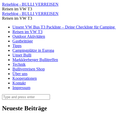
⋆
Reiseblog - BULLI VERREISEN
Reisen im VW T3
Reiseblog
⋆
Reiseblog - BULLI VERREISEN
-
Reisen im VW T3
Reiseblog
BULLI
Skip
Unsere VW Bus T3 Packliste – Deine Checkliste für Camping u
-
to
Reisen im VW T3
VERREISEN
BULLI
content
Outdoor Aktivitäten
Gastbeiträge
VERREISEN
Tipps
Campingplätze in Europa
Unser Bulli
Markkleeberger Bullitreffen
Technik
Bulliverreisen Shop
Über uns
Kooperationen
Kontakt
Impressum
Search
Neueste Beiträge