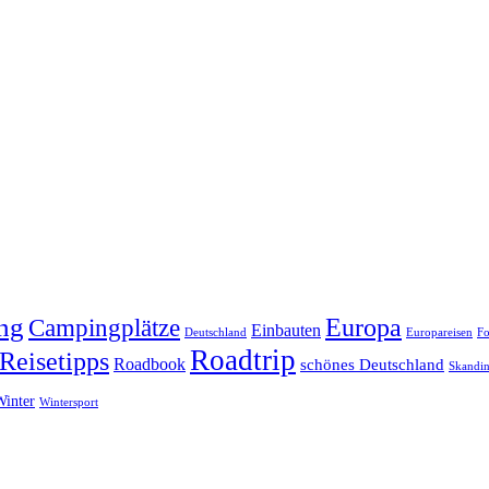
ng
Europa
Campingplätze
Einbauten
Deutschland
Europareisen
Fo
Roadtrip
Reisetipps
Roadbook
schönes Deutschland
Skandin
Winter
Wintersport