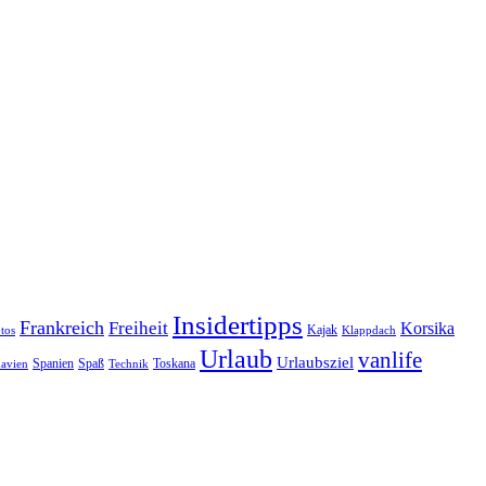
Insidertipps
Frankreich
Freiheit
Korsika
Kajak
tos
Klappdach
Urlaub
vanlife
Urlaubsziel
Spanien
Spaß
Toskana
avien
Technik