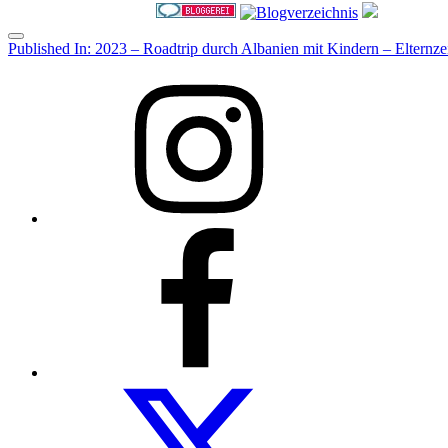
Menu
Post
Published In:
2023 – Roadtrip durch Albanien mit Kindern – Elternzei
navigation
Instagram
Facebook
Folow
us
on
twitter