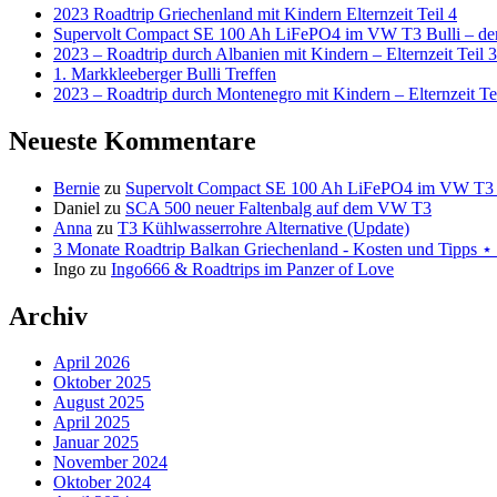
2023 Roadtrip Griechenland mit Kindern Elternzeit Teil 4
Supervolt Compact SE 100 Ah LiFePO4 im VW T3 Bulli – der 
2023 – Roadtrip durch Albanien mit Kindern – Elternzeit Teil 3
1. Markkleeberger Bulli Treffen
2023 – Roadtrip durch Montenegro mit Kindern – Elternzeit Te
Neueste Kommentare
Bernie
zu
Supervolt Compact SE 100 Ah LiFePO4 im VW T3 Bul
Daniel
zu
SCA 500 neuer Faltenbalg auf dem VW T3
Anna
zu
T3 Kühlwasserrohre Alternative (Update)
3 Monate Roadtrip Balkan Griechenland - Kosten und Tipp
Ingo
zu
Ingo666 & Roadtrips im Panzer of Love
Archiv
April 2026
Oktober 2025
August 2025
April 2025
Januar 2025
November 2024
Oktober 2024