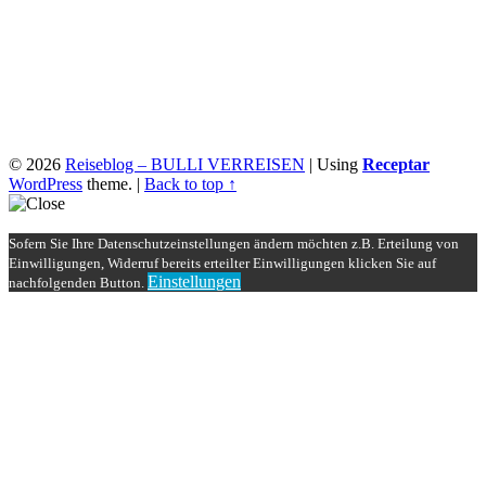
© 2026
Reiseblog – BULLI VERREISEN
|
Using
Receptar
WordPress
theme.
|
Back to top ↑
Sofern Sie Ihre Datenschutzeinstellungen ändern möchten z.B. Erteilung von
Einwilligungen, Widerruf bereits erteilter Einwilligungen klicken Sie auf
Einstellungen
nachfolgenden Button.