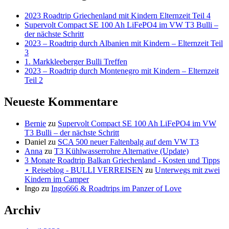
Reiseblog
⋆
-
2023 Roadtrip Griechenland mit Kindern Elternzeit Teil 4
Reiseblog
Supervolt Compact SE 100 Ah LiFePO4 im VW T3 Bulli –
BULLI
-
der nächste Schritt
VERREISEN
2023 – Roadtrip durch Albanien mit Kindern – Elternzeit Teil
BULLI
3
VERREISEN
1. Markkleeberger Bulli Treffen
2023 – Roadtrip durch Montenegro mit Kindern – Elternzeit
Teil 2
Neueste Kommentare
Bernie
zu
Supervolt Compact SE 100 Ah LiFePO4 im VW
T3 Bulli – der nächste Schritt
Daniel
zu
SCA 500 neuer Faltenbalg auf dem VW T3
Anna
zu
T3 Kühlwasserrohre Alternative (Update)
3 Monate Roadtrip Balkan Griechenland - Kosten und Tipps
⋆ Reiseblog - BULLI VERREISEN
zu
Unterwegs mit zwei
Kindern im Camper
Ingo
zu
Ingo666 & Roadtrips im Panzer of Love
Archiv