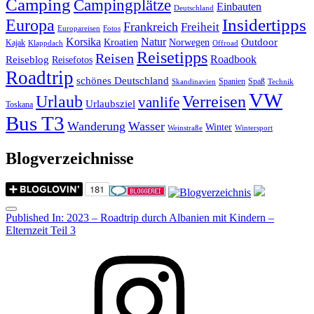
Camping
Campingplätze
Einbauten
Deutschland
Insidertipps
Europa
Frankreich
Freiheit
Europareisen
Fotos
Korsika
Natur
Outdoor
Kroatien
Norwegen
Kajak
Klappdach
Offroad
Reisetipps
Reisen
Roadbook
Reiseblog
Reisefotos
Roadtrip
schönes Deutschland
Spanien
Spaß
Skandinavien
Technik
VW
Urlaub
Verreisen
vanlife
Urlaubsziel
Toskana
Bus T3
Wanderung
Wasser
Winter
Weinstraße
Wintersport
Blogverzeichnisse
Menu
Post
Published In:
2023 – Roadtrip durch Albanien mit Kindern –
Elternzeit Teil 3
navigation
Instagram