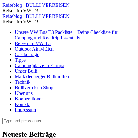
Pause
Reiseblog - BULLI VERREISEN
Reisen im VW T3
und
Pause
Reiseblog - BULLI VERREISEN
Rast
Reisen im VW T3
und
machen
Skip
Unsere VW Bus T3 Packliste – Deine Checkliste für
Rast
to
Camping und Roadtrip Essentials
wir
machen
content
Reisen im VW T3
am
Outdoor Aktivitäten
wir
Gastbeiträge
Ufer
am
Tipps
des
Campingplätze in Europa
Ufer
Unser Bulli
kleinen
des
Markkleeberger Bullitreffen
Flusses
Technik
kleinen
Bulliverreisen Shop
in
Flusses
Über uns
der
Kooperationen
in
Kontakt
Nähe
der
Impressum
der
Nähe
Search
Holzbrücke
der
⋆
Holzbrücke
Neueste Beiträge