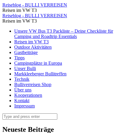
⋆
Reiseblog - BULLI VERREISEN
Reisen im VW T3
Reiseblog
⋆
Reiseblog - BULLI VERREISEN
-
Reisen im VW T3
Reiseblog
BULLI
Skip
Unsere VW Bus T3 Packliste – Deine Checkliste für
-
to
Camping und Roadtrip Essentials
VERREISEN
BULLI
content
Reisen im VW T3
Outdoor Aktivitäten
VERREISEN
Gastbeiträge
Tipps
Campingplätze in Europa
Unser Bulli
Markkleeberger Bullitreffen
Technik
Bulliverreisen Shop
Über uns
Kooperationen
Kontakt
Impressum
Search
Neueste Beiträge