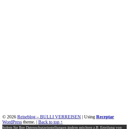
© 2026
Reiseblog – BULLI VERREISEN
|
Using
Receptar
WordPress
theme.
|
Back to top ↑
Sofern Sie Ihre Datenschutzeinstellungen ändern möchten z.B. Erteilung von