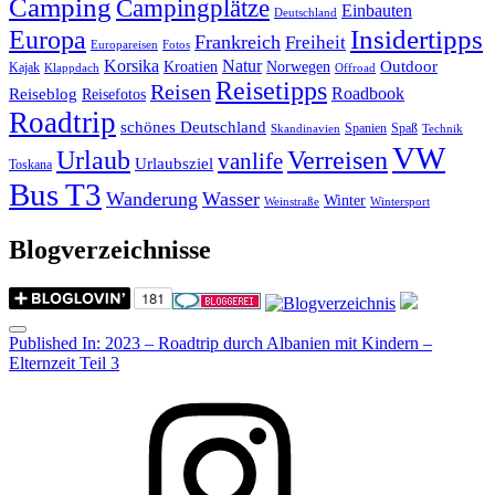
Camping
Campingplätze
Einbauten
Deutschland
Insidertipps
Europa
Frankreich
Freiheit
Europareisen
Fotos
Korsika
Natur
Outdoor
Kroatien
Norwegen
Kajak
Klappdach
Offroad
Reisetipps
Reisen
Roadbook
Reiseblog
Reisefotos
Roadtrip
schönes Deutschland
Spanien
Spaß
Skandinavien
Technik
VW
Urlaub
Verreisen
vanlife
Urlaubsziel
Toskana
Bus T3
Wanderung
Wasser
Winter
Weinstraße
Wintersport
Blogverzeichnisse
Menu
Post
Published In:
2023 – Roadtrip durch Albanien mit Kindern –
Elternzeit Teil 3
navigation
Instagram