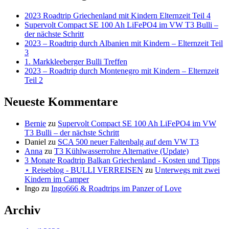
2023 Roadtrip Griechenland mit Kindern Elternzeit Teil 4
Supervolt Compact SE 100 Ah LiFePO4 im VW T3 Bulli –
der nächste Schritt
2023 – Roadtrip durch Albanien mit Kindern – Elternzeit Teil
3
1. Markkleeberger Bulli Treffen
2023 – Roadtrip durch Montenegro mit Kindern – Elternzeit
Teil 2
Neueste Kommentare
Bernie
zu
Supervolt Compact SE 100 Ah LiFePO4 im VW
T3 Bulli – der nächste Schritt
Daniel
zu
SCA 500 neuer Faltenbalg auf dem VW T3
Anna
zu
T3 Kühlwasserrohre Alternative (Update)
3 Monate Roadtrip Balkan Griechenland - Kosten und Tipps
⋆ Reiseblog - BULLI VERREISEN
zu
Unterwegs mit zwei
Kindern im Camper
Ingo
zu
Ingo666 & Roadtrips im Panzer of Love
Archiv