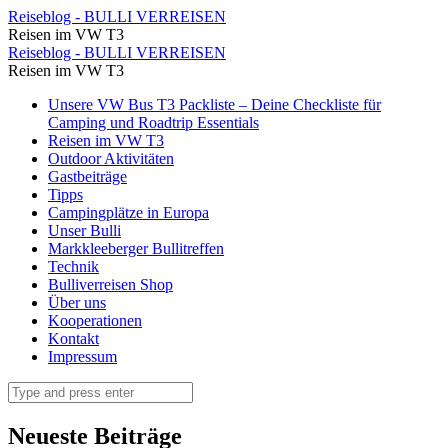
Mit
Reiseblog - BULLI VERREISEN
Reisen im VW T3
dem
Mit
Reiseblog - BULLI VERREISEN
VW
Reisen im VW T3
dem
Bus
Skip
Unsere VW Bus T3 Packliste – Deine Checkliste für
VW
to
Camping und Roadtrip Essentials
durch
Bus
content
Reisen im VW T3
Albanien
Outdoor Aktivitäten
durch
Gastbeiträge
(1)
Albanien
Tipps
⋆
Campingplätze in Europa
(1)
Unser Bulli
Reiseblog
⋆
Markkleeberger Bullitreffen
-
Technik
Reiseblog
Bulliverreisen Shop
BULLI
-
Über uns
VERREISEN
Kooperationen
BULLI
Kontakt
VERREISEN
Impressum
Search
Neueste Beiträge