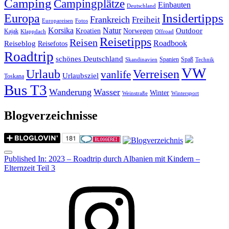
Camping
Campingplätze
Einbauten
Deutschland
Insidertipps
Europa
Frankreich
Freiheit
Europareisen
Fotos
Korsika
Natur
Outdoor
Kroatien
Norwegen
Kajak
Klappdach
Offroad
Reisetipps
Reisen
Roadbook
Reiseblog
Reisefotos
Roadtrip
schönes Deutschland
Spanien
Spaß
Skandinavien
Technik
VW
Urlaub
Verreisen
vanlife
Urlaubsziel
Toskana
Bus T3
Wanderung
Wasser
Winter
Weinstraße
Wintersport
Blogverzeichnisse
Menu
Post
Published In:
2023 – Roadtrip durch Albanien mit Kindern –
Elternzeit Teil 3
navigation
Instagram