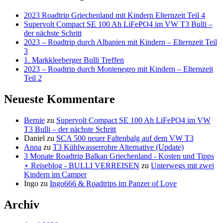
2023 Roadtrip Griechenland mit Kindern Elternzeit Teil 4
Supervolt Compact SE 100 Ah LiFePO4 im VW T3 Bulli –
der nächste Schritt
2023 – Roadtrip durch Albanien mit Kindern – Elternzeit Teil
3
1. Markkleeberger Bulli Treffen
2023 – Roadtrip durch Montenegro mit Kindern – Elternzeit
Teil 2
Neueste Kommentare
Bernie
zu
Supervolt Compact SE 100 Ah LiFePO4 im VW
T3 Bulli – der nächste Schritt
Daniel
zu
SCA 500 neuer Faltenbalg auf dem VW T3
Anna
zu
T3 Kühlwasserrohre Alternative (Update)
3 Monate Roadtrip Balkan Griechenland - Kosten und Tipps
⋆ Reiseblog - BULLI VERREISEN
zu
Unterwegs mit zwei
Kindern im Camper
Ingo
zu
Ingo666 & Roadtrips im Panzer of Love
Archiv