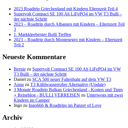
alle
einmal
gemeinsam
2023 Roadtrip Griechenland mit Kindern Elternzeit Teil 4
alle
Supervolt Compact SE 100 Ah LiFePO4 im VW T3 Bulli –
Abendessen.
gemeinsam
der nächste Schritt
⋆
2023 – Roadtrip durch Albanien mit Kindern – Elternzeit Teil
Abendessen.
3
Reiseblog
⋆
1. Markkleeberger Bulli Treffen
-
2023 – Roadtrip durch Montenegro mit Kindern – Elternzeit
Reiseblog
Teil 2
BULLI
-
VERREISEN
Neueste Kommentare
BULLI
VERREISEN
Bernie
zu
Supervolt Compact SE 100 Ah LiFePO4 im VW
T3 Bulli – der nächste Schritt
Daniel
zu
SCA 500 neuer Faltenbalg auf dem VW T3
Anna
zu
T3 Kühlwasserrohre Alternative (Update)
3 Monate Roadtrip Balkan Griechenland - Kosten und Tipps
⋆ Reiseblog - BULLI VERREISEN
zu
Unterwegs mit zwei
Kindern im Camper
Ingo
zu
Ingo666 & Roadtrips im Panzer of Love
Archiv