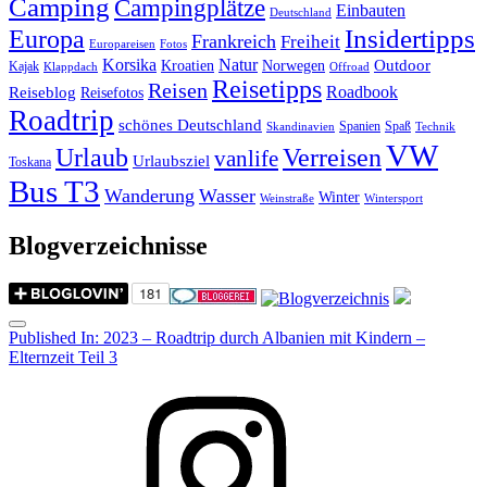
Camping
Campingplätze
Einbauten
Deutschland
Insidertipps
Europa
Frankreich
Freiheit
Europareisen
Fotos
Korsika
Natur
Outdoor
Kroatien
Norwegen
Kajak
Klappdach
Offroad
Reisetipps
Reisen
Roadbook
Reiseblog
Reisefotos
Roadtrip
schönes Deutschland
Spanien
Spaß
Skandinavien
Technik
VW
Urlaub
Verreisen
vanlife
Urlaubsziel
Toskana
Bus T3
Wanderung
Wasser
Winter
Weinstraße
Wintersport
Blogverzeichnisse
Menu
Post
Published In:
2023 – Roadtrip durch Albanien mit Kindern –
Elternzeit Teil 3
navigation
Instagram