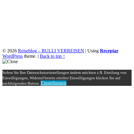
© 2026
Reiseblog – BULLI VERREISEN
|
Using
Receptar
WordPress
theme.
|
Back to top ↑
Sofern Sie Ihre Datenschutzeinstellungen ändern möchten z.B. Erteilung von
Einwilligungen, Widerruf bereits erteilter Einwilligungen klicken Sie auf
Einstellungen
nachfolgenden Button.