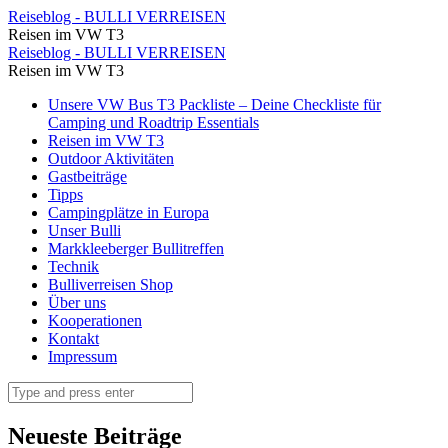
Als
Reiseblog - BULLI VERREISEN
Reisen im VW T3
Abschluss
Als
Reiseblog - BULLI VERREISEN
für
Reisen im VW T3
Abschluss
diesen
Skip
Unsere VW Bus T3 Packliste – Deine Checkliste für
für
to
Camping und Roadtrip Essentials
tollen
diesen
content
Reisen im VW T3
Tag
Outdoor Aktivitäten
tollen
Gastbeiträge
und
Tag
Tipps
die
Campingplätze in Europa
und
Unser Bulli
gemeinsame
die
Markkleeberger Bullitreffen
Zeit
Technik
gemeinsame
Bulliverreisen Shop
in
Zeit
Über uns
Albanien
Kooperationen
in
Kontakt
gehen
Albanien
Impressum
wir
gehen
Search
noch
wir
einmal
noch
Neueste Beiträge