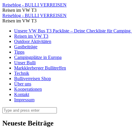
Den
Reiseblog - BULLI VERREISEN
Reisen im VW T3
Abend
Den
Reiseblog - BULLI VERREISEN
verbringen
Reisen im VW T3
Abend
wir
Skip
Unsere VW Bus T3 Packliste – Deine Checkliste für Camping u
verbringen
to
Reisen im VW T3
gemütlich
wir
content
Outdoor Aktivitäten
am
Gastbeiträge
gemütlich
Tipps
Bus
am
Campingplätze in Europa
⋆
Unser Bulli
Bus
Markkleeberger Bullitreffen
Reiseblog
⋆
Technik
-
Bulliverreisen Shop
Reiseblog
Über uns
BULLI
-
Kooperationen
VERREISEN
Kontakt
BULLI
Impressum
VERREISEN
Search
Neueste Beiträge