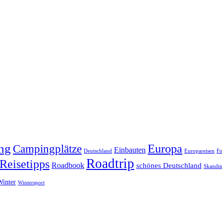
ng
Europa
Campingplätze
Einbauten
Deutschland
Europareisen
Fo
Roadtrip
Reisetipps
Roadbook
schönes Deutschland
Skandin
Winter
Wintersport