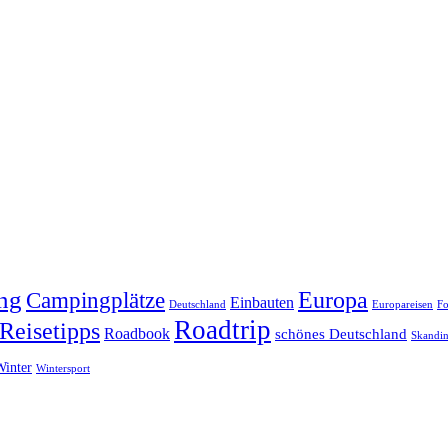
ng
Europa
Campingplätze
Einbauten
Deutschland
Europareisen
Fo
Roadtrip
Reisetipps
Roadbook
schönes Deutschland
Skandin
Winter
Wintersport