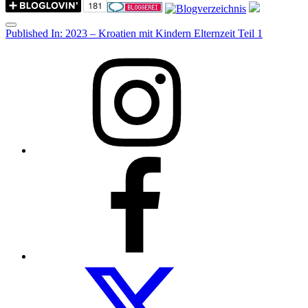
Menu
Post
Published In:
2023 – Kroatien mit Kindern Elternzeit Teil 1
navigation
Instagram
Facebook
Folow
us
on
twitter