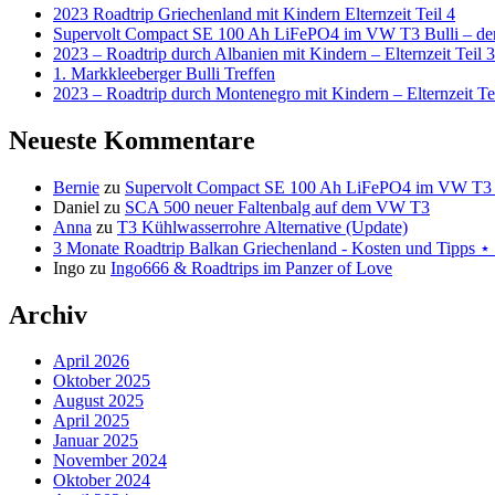
2023 Roadtrip Griechenland mit Kindern Elternzeit Teil 4
Supervolt Compact SE 100 Ah LiFePO4 im VW T3 Bulli – der 
2023 – Roadtrip durch Albanien mit Kindern – Elternzeit Teil 3
1. Markkleeberger Bulli Treffen
2023 – Roadtrip durch Montenegro mit Kindern – Elternzeit Te
Neueste Kommentare
Bernie
zu
Supervolt Compact SE 100 Ah LiFePO4 im VW T3 Bul
Daniel
zu
SCA 500 neuer Faltenbalg auf dem VW T3
Anna
zu
T3 Kühlwasserrohre Alternative (Update)
3 Monate Roadtrip Balkan Griechenland - Kosten und Tipp
Ingo
zu
Ingo666 & Roadtrips im Panzer of Love
Archiv
April 2026
Oktober 2025
August 2025
April 2025
Januar 2025
November 2024
Oktober 2024