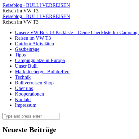
Mama,
Reiseblog - BULLI VERREISEN
Reisen im VW T3
wir
Mama,
Reiseblog - BULLI VERREISEN
haben
Reisen im VW T3
wir
hunger!
Skip
Unsere VW Bus T3 Packliste – Deine Checkliste für Camping u
haben
to
Reisen im VW T3
⋆
hunger!
content
Outdoor Aktivitäten
Reiseblog
Gastbeiträge
⋆
Tipps
-
Reiseblog
Campingplätze in Europa
BULLI
Unser Bulli
-
Markkleeberger Bullitreffen
VERREISEN
BULLI
Technik
Bulliverreisen Shop
VERREISEN
Über uns
Kooperationen
Kontakt
Impressum
Search
Neueste Beiträge