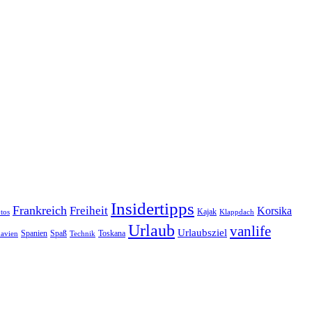
Insidertipps
Frankreich
Freiheit
Korsika
Kajak
tos
Klappdach
Urlaub
vanlife
Urlaubsziel
Spanien
Spaß
Toskana
avien
Technik