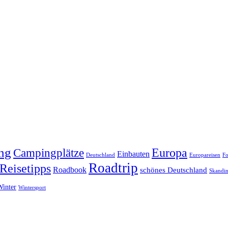
ng
Europa
Campingplätze
Einbauten
Deutschland
Europareisen
Fo
Roadtrip
Reisetipps
Roadbook
schönes Deutschland
Skandin
Winter
Wintersport