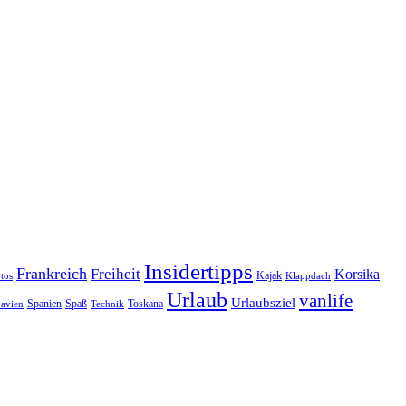
Insidertipps
Frankreich
Freiheit
Korsika
Kajak
tos
Klappdach
Urlaub
vanlife
Urlaubsziel
Spanien
Spaß
Toskana
avien
Technik