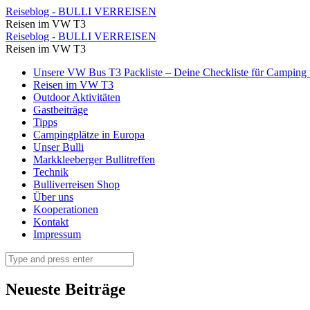
Der
Reiseblog - BULLI VERREISEN
Reisen im VW T3
Plaza
Der
Reiseblog - BULLI VERREISEN
Rebublica
Reisen im VW T3
Plaza
ist
Skip
Unsere VW Bus T3 Packliste – Deine Checkliste für Camping u
Rebublica
to
Reisen im VW T3
mit
ist
content
Outdoor Aktivitäten
schönen
Gastbeiträge
mit
Tipps
Marmorplatten
schönen
Campingplätze in Europa
gepflastert
Unser Bulli
Marmorplatten
Markkleeberger Bullitreffen
⋆
gepflastert
Technik
Reiseblog
Bulliverreisen Shop
⋆
Über uns
-
Reiseblog
Kooperationen
BULLI
Kontakt
-
Impressum
VERREISEN
BULLI
Search
VERREISEN
Neueste Beiträge