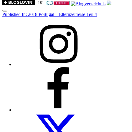
Menu
Post
Published In:
2018 Portugal – Elternzeitreise Teil 4
navigation
Instagram
Facebook
Folow
us
on
twitter