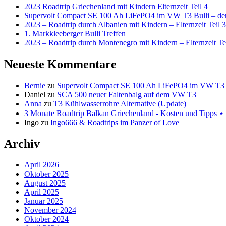
2023 Roadtrip Griechenland mit Kindern Elternzeit Teil 4
Supervolt Compact SE 100 Ah LiFePO4 im VW T3 Bulli – der 
2023 – Roadtrip durch Albanien mit Kindern – Elternzeit Teil 3
1. Markkleeberger Bulli Treffen
2023 – Roadtrip durch Montenegro mit Kindern – Elternzeit Te
Neueste Kommentare
Bernie
zu
Supervolt Compact SE 100 Ah LiFePO4 im VW T3 Bul
Daniel
zu
SCA 500 neuer Faltenbalg auf dem VW T3
Anna
zu
T3 Kühlwasserrohre Alternative (Update)
3 Monate Roadtrip Balkan Griechenland - Kosten und Tipp
Ingo
zu
Ingo666 & Roadtrips im Panzer of Love
Archiv
April 2026
Oktober 2025
August 2025
April 2025
Januar 2025
November 2024
Oktober 2024