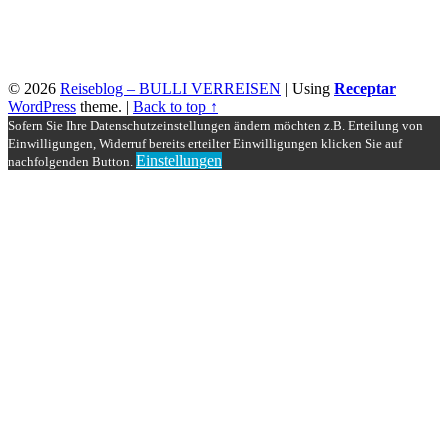
© 2026
Reiseblog – BULLI VERREISEN
|
Using
Receptar
WordPress
theme.
|
Back to top ↑
Sofern Sie Ihre Datenschutzeinstellungen ändern möchten z.B. Erteilung von
Einwilligungen, Widerruf bereits erteilter Einwilligungen klicken Sie auf
Einstellungen
nachfolgenden Button.