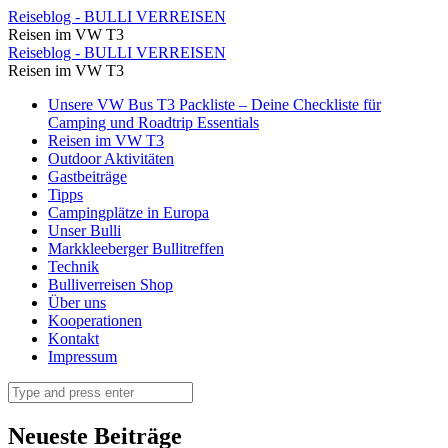
Der
Reiseblog - BULLI VERREISEN
Reisen im VW T3
Platz
Der
Reiseblog - BULLI VERREISEN
von
Reisen im VW T3
Platz
Ernst
Skip
Unsere VW Bus T3 Packliste – Deine Checkliste für
von
to
Camping und Roadtrip Essentials
ist
Ernst
content
Reisen im VW T3
sehr
Outdoor Aktivitäten
ist
Gastbeiträge
gemütlich
sehr
Tipps
und
Campingplätze in Europa
gemütlich
Unser Bulli
liebevoll
und
Markkleeberger Bullitreffen
dekoriert
Technik
liebevoll
Bulliverreisen Shop
⋆
dekoriert
Über uns
Reiseblog
Kooperationen
⋆
Kontakt
-
Reiseblog
Impressum
BULLI
-
Search
VERREISEN
BULLI
VERREISEN
Neueste Beiträge