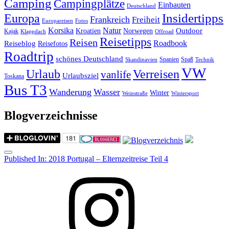
Camping
Campingplätze
Einbauten
Deutschland
Insidertipps
Europa
Frankreich
Freiheit
Europareisen
Fotos
Korsika
Natur
Outdoor
Kroatien
Norwegen
Kajak
Klappdach
Offroad
Reisetipps
Reisen
Roadbook
Reiseblog
Reisefotos
Roadtrip
schönes Deutschland
Spanien
Spaß
Skandinavien
Technik
VW
Urlaub
Verreisen
vanlife
Urlaubsziel
Toskana
Bus T3
Wanderung
Wasser
Winter
Weinstraße
Wintersport
Blogverzeichnisse
Menu
Post
Published In:
2018 Portugal – Elternzeitreise Teil 4
navigation
Instagram