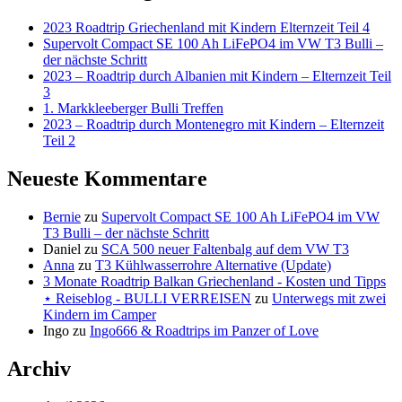
2023 Roadtrip Griechenland mit Kindern Elternzeit Teil 4
Supervolt Compact SE 100 Ah LiFePO4 im VW T3 Bulli –
der nächste Schritt
2023 – Roadtrip durch Albanien mit Kindern – Elternzeit Teil
3
1. Markkleeberger Bulli Treffen
2023 – Roadtrip durch Montenegro mit Kindern – Elternzeit
Teil 2
Neueste Kommentare
Bernie
zu
Supervolt Compact SE 100 Ah LiFePO4 im VW
T3 Bulli – der nächste Schritt
Daniel
zu
SCA 500 neuer Faltenbalg auf dem VW T3
Anna
zu
T3 Kühlwasserrohre Alternative (Update)
3 Monate Roadtrip Balkan Griechenland - Kosten und Tipps
⋆ Reiseblog - BULLI VERREISEN
zu
Unterwegs mit zwei
Kindern im Camper
Ingo
zu
Ingo666 & Roadtrips im Panzer of Love
Archiv