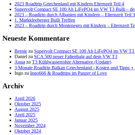
2023 Roadtrip Griechenland mit Kindern Elternzeit Teil 4
Supervolt Compact SE 100 Ah LiFePO4 im VW T3 Bulli – der 
2023 – Roadtrip durch Albanien mit Kindern – Elternzeit Teil 3
1. Markkleeberger Bulli Treffen
2023 – Roadtrip durch Montenegro mit Kindern – Elternzeit Te
Neueste Kommentare
Bernie
zu
Supervolt Compact SE 100 Ah LiFePO4 im VW T3 Bul
Daniel
zu
SCA 500 neuer Faltenbalg auf dem VW T3
Anna
zu
T3 Kühlwasserrohre Alternative (Update)
3 Monate Roadtrip Balkan Griechenland - Kosten und Tipp
Ingo
zu
Ingo666 & Roadtrips im Panzer of Love
Archiv
April 2026
Oktober 2025
August 2025
April 2025
Januar 2025
November 2024
Oktober 2024