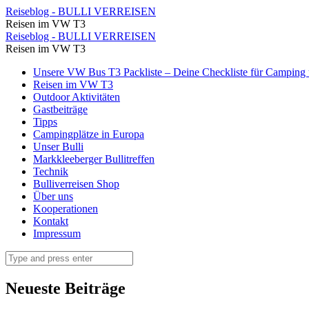
⋆
Reiseblog - BULLI VERREISEN
Reisen im VW T3
Reiseblog
⋆
Reiseblog - BULLI VERREISEN
-
Reisen im VW T3
Reiseblog
BULLI
Skip
Unsere VW Bus T3 Packliste – Deine Checkliste für Camping u
-
to
Reisen im VW T3
VERREISEN
BULLI
content
Outdoor Aktivitäten
Gastbeiträge
VERREISEN
Tipps
Campingplätze in Europa
Unser Bulli
Markkleeberger Bullitreffen
Technik
Bulliverreisen Shop
Über uns
Kooperationen
Kontakt
Impressum
Search
Neueste Beiträge