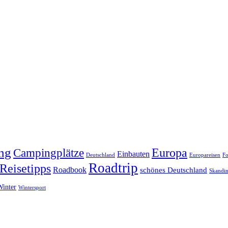
ng
Europa
Campingplätze
Einbauten
Deutschland
Europareisen
Fo
Roadtrip
Reisetipps
Roadbook
schönes Deutschland
Skandin
Winter
Wintersport