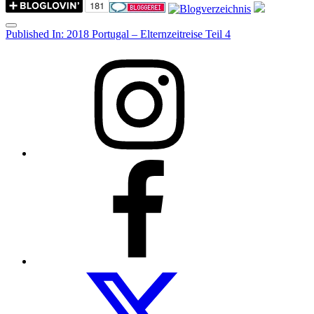
Menu
Post
Published In:
2018 Portugal – Elternzeitreise Teil 4
navigation
Instagram
Facebook
Folow
us
on
twitter