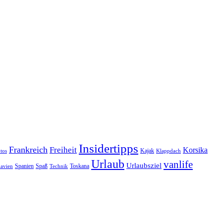
Insidertipps
Frankreich
Freiheit
Korsika
Kajak
tos
Klappdach
Urlaub
vanlife
Urlaubsziel
Spanien
Spaß
Toskana
avien
Technik