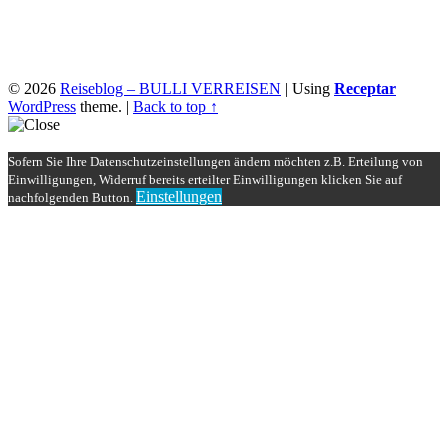
© 2026
Reiseblog – BULLI VERREISEN
|
Using
Receptar
WordPress
theme.
|
Back to top ↑
Sofern Sie Ihre Datenschutzeinstellungen ändern möchten z.B. Erteilung von
Einwilligungen, Widerruf bereits erteilter Einwilligungen klicken Sie auf
Einstellungen
nachfolgenden Button.