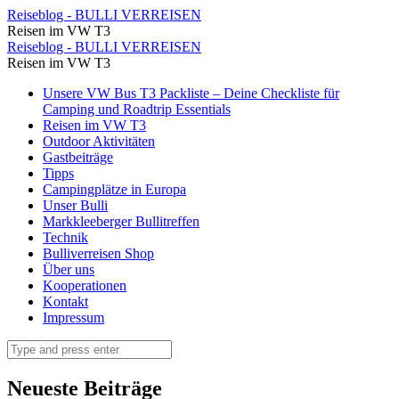
Wir
Reiseblog - BULLI VERREISEN
Reisen im VW T3
suchen
Wir
Reiseblog - BULLI VERREISEN
uns
Reisen im VW T3
suchen
ein
Skip
Unsere VW Bus T3 Packliste – Deine Checkliste für
uns
to
Camping und Roadtrip Essentials
Campingplatz
ein
content
Reisen im VW T3
für
Outdoor Aktivitäten
Campingplatz
Gastbeiträge
die
für
Tipps
Übernachtung
Campingplätze in Europa
die
Unser Bulli
⋆
Übernachtung
Markkleeberger Bullitreffen
Reiseblog
Technik
⋆
Bulliverreisen Shop
-
Reiseblog
Über uns
BULLI
Kooperationen
-
Kontakt
VERREISEN
BULLI
Impressum
VERREISEN
Search
Neueste Beiträge