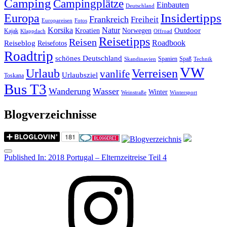
Camping
Campingplätze
Einbauten
Deutschland
Insidertipps
Europa
Frankreich
Freiheit
Europareisen
Fotos
Korsika
Natur
Outdoor
Kroatien
Norwegen
Kajak
Klappdach
Offroad
Reisetipps
Reisen
Roadbook
Reiseblog
Reisefotos
Roadtrip
schönes Deutschland
Spanien
Spaß
Skandinavien
Technik
VW
Urlaub
Verreisen
vanlife
Urlaubsziel
Toskana
Bus T3
Wanderung
Wasser
Winter
Weinstraße
Wintersport
Blogverzeichnisse
Menu
Post
Published In:
2018 Portugal – Elternzeitreise Teil 4
navigation
Instagram