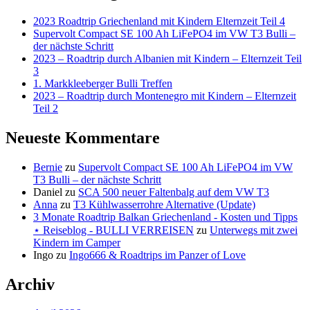
2023 Roadtrip Griechenland mit Kindern Elternzeit Teil 4
Supervolt Compact SE 100 Ah LiFePO4 im VW T3 Bulli –
der nächste Schritt
2023 – Roadtrip durch Albanien mit Kindern – Elternzeit Teil
3
1. Markkleeberger Bulli Treffen
2023 – Roadtrip durch Montenegro mit Kindern – Elternzeit
Teil 2
Neueste Kommentare
Bernie
zu
Supervolt Compact SE 100 Ah LiFePO4 im VW
T3 Bulli – der nächste Schritt
Daniel
zu
SCA 500 neuer Faltenbalg auf dem VW T3
Anna
zu
T3 Kühlwasserrohre Alternative (Update)
3 Monate Roadtrip Balkan Griechenland - Kosten und Tipps
⋆ Reiseblog - BULLI VERREISEN
zu
Unterwegs mit zwei
Kindern im Camper
Ingo
zu
Ingo666 & Roadtrips im Panzer of Love
Archiv