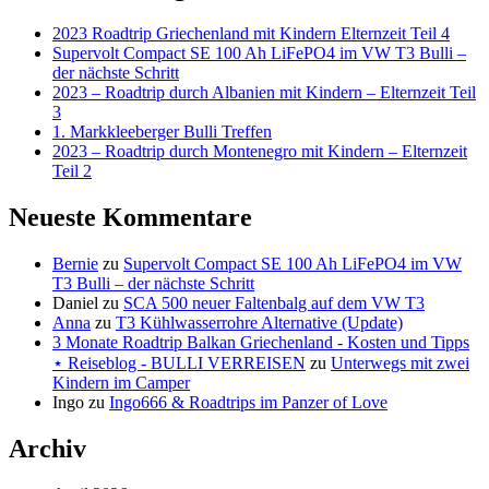
VERREISEN
2023 Roadtrip Griechenland mit Kindern Elternzeit Teil 4
Supervolt Compact SE 100 Ah LiFePO4 im VW T3 Bulli –
der nächste Schritt
2023 – Roadtrip durch Albanien mit Kindern – Elternzeit Teil
3
1. Markkleeberger Bulli Treffen
2023 – Roadtrip durch Montenegro mit Kindern – Elternzeit
Teil 2
Neueste Kommentare
Bernie
zu
Supervolt Compact SE 100 Ah LiFePO4 im VW
T3 Bulli – der nächste Schritt
Daniel
zu
SCA 500 neuer Faltenbalg auf dem VW T3
Anna
zu
T3 Kühlwasserrohre Alternative (Update)
3 Monate Roadtrip Balkan Griechenland - Kosten und Tipps
⋆ Reiseblog - BULLI VERREISEN
zu
Unterwegs mit zwei
Kindern im Camper
Ingo
zu
Ingo666 & Roadtrips im Panzer of Love
Archiv