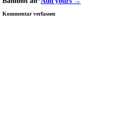
Bahnhof an
”
Add yours →
Kommentar verfassen