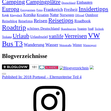
Camping
Campingplätze
Einbauten
Deutschland
Insidertipps
Europa
Frankreich
Freiheit
Europareisen
Fotos
Korsika
Natur
Outdoor
Kroatien
Norwegen
Kajak
Klappdach
Offroad
Reisetipps
Reisen
Roadbook
Reiseblog
Reisefotos
Roadtrip
schönes Deutschland
Spanien
Spaß
Skandinavien
Technik
VW
Urlaub
Verreisen
vanlife
Urlaubsziel
Toskana
Bus T3
Wanderung
Wasser
Winter
Weinstraße
Wintersport
Blogverzeichnisse
Menu
Post
Published In:
2018 Portugal – Elternzeitreise Teil 4
navigation
Instagram