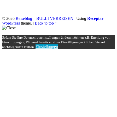
© 2026
Reiseblog – BULLI VERREISEN
|
Using
Receptar
WordPress
theme.
|
Back to top ↑
Sofern Sie Ihre Datenschutzeinstellungen ändern möchten z.B. Erteilung von
Einwilligungen, Widerruf bereits erteilter Einwilligungen klicken Sie auf
Einstellungen
nachfolgenden Button.