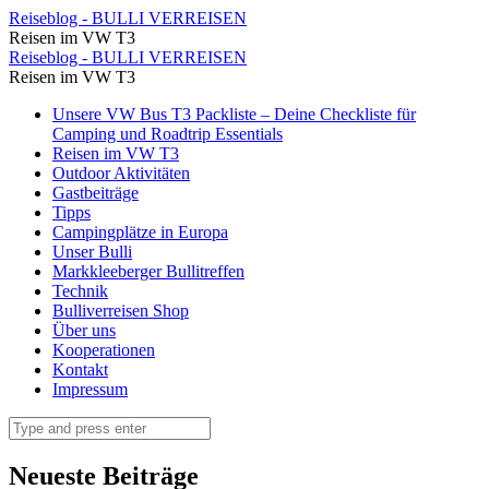
Nach
Reiseblog - BULLI VERREISEN
Reisen im VW T3
einer
Nach
Reiseblog - BULLI VERREISEN
kleinen
Reisen im VW T3
einer
Snackpause
Skip
Unsere VW Bus T3 Packliste – Deine Checkliste für
kleinen
to
Camping und Roadtrip Essentials
treten
Snackpause
content
Reisen im VW T3
wir
Outdoor Aktivitäten
treten
Gastbeiträge
den
wir
Tipps
Rückweg
Campingplätze in Europa
den
Unser Bulli
zum
Rückweg
Markkleeberger Bullitreffen
Bahnhof
Technik
zum
Bulliverreisen Shop
an
Bahnhof
Über uns
⋆
Kooperationen
an
Kontakt
Reiseblog
⋆
Impressum
-
Reiseblog
Search
BULLI
-
VERREISEN
BULLI
Neueste Beiträge