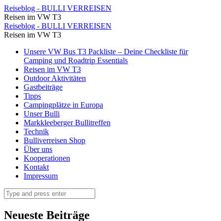
Dir
Reiseblog - BULLI VERREISEN
Reisen im VW T3
Brücke
Dir
Reiseblog - BULLI VERREISEN
verbindet
Reisen im VW T3
Brücke
das
Skip
Unsere VW Bus T3 Packliste – Deine Checkliste für
verbindet
to
Camping und Roadtrip Essentials
West-
das
content
Reisen im VW T3
und
Outdoor Aktivitäten
West-
Gastbeiträge
Ostufer
und
Tipps
⋆
Campingplätze in Europa
Ostufer
Unser Bulli
Reiseblog
⋆
Markkleeberger Bullitreffen
-
Technik
Reiseblog
Bulliverreisen Shop
BULLI
-
Über uns
VERREISEN
Kooperationen
BULLI
Kontakt
VERREISEN
Impressum
Search
Neueste Beiträge