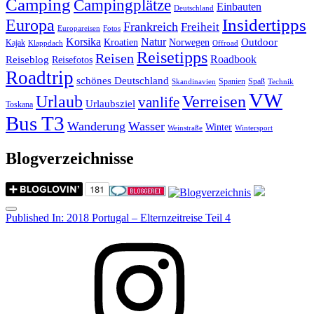
Camping
Campingplätze
Einbauten
Deutschland
Insidertipps
Europa
Frankreich
Freiheit
Europareisen
Fotos
Korsika
Natur
Outdoor
Kroatien
Norwegen
Kajak
Klappdach
Offroad
Reisetipps
Reisen
Roadbook
Reiseblog
Reisefotos
Roadtrip
schönes Deutschland
Spanien
Spaß
Skandinavien
Technik
VW
Urlaub
Verreisen
vanlife
Urlaubsziel
Toskana
Bus T3
Wanderung
Wasser
Winter
Weinstraße
Wintersport
Blogverzeichnisse
Menu
Post
Published In:
2018 Portugal – Elternzeitreise Teil 4
navigation
Instagram