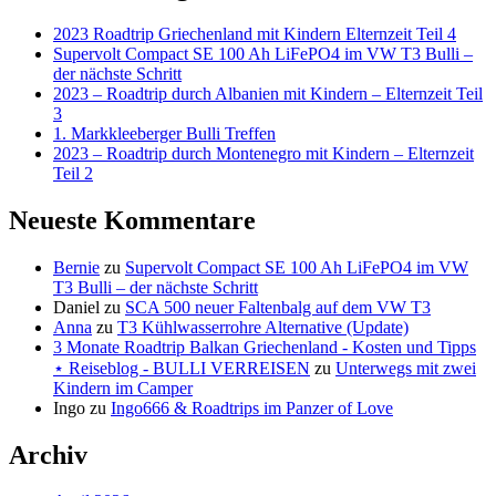
2023 Roadtrip Griechenland mit Kindern Elternzeit Teil 4
Supervolt Compact SE 100 Ah LiFePO4 im VW T3 Bulli –
der nächste Schritt
2023 – Roadtrip durch Albanien mit Kindern – Elternzeit Teil
3
1. Markkleeberger Bulli Treffen
2023 – Roadtrip durch Montenegro mit Kindern – Elternzeit
Teil 2
Neueste Kommentare
Bernie
zu
Supervolt Compact SE 100 Ah LiFePO4 im VW
T3 Bulli – der nächste Schritt
Daniel
zu
SCA 500 neuer Faltenbalg auf dem VW T3
Anna
zu
T3 Kühlwasserrohre Alternative (Update)
3 Monate Roadtrip Balkan Griechenland - Kosten und Tipps
⋆ Reiseblog - BULLI VERREISEN
zu
Unterwegs mit zwei
Kindern im Camper
Ingo
zu
Ingo666 & Roadtrips im Panzer of Love
Archiv