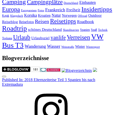
Camping
Campingplätze
Einbauten
Deutschland
Insidertipps
Europa
Frankreich
Freiheit
Europareisen
Fotos
Korsika
Natur
Outdoor
Kroatien
Norwegen
Kajak
Klappdach
Offroad
Reisetipps
Reisen
Roadbook
Reiseblog
Reisefotos
Roadtrip
schönes Deutschland
Spanien
Spaß
Skandinavien
Technik
VW
Urlaub
Verreisen
vanlife
Urlaubsziel
Toskana
Bus T3
Wanderung
Wasser
Winter
Weinstraße
Wintersport
Blogverzeichnisse
Menu
Post
Published In:
2018 Elternzeitreise Teil 3 Spanien bis nach
Extremadura
navigation
Instagram