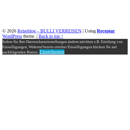
© 2026
Reiseblog – BULLI VERREISEN
|
Using
Receptar
WordPress
theme.
|
Back to top ↑
Sofern Sie Ihre Datenschutzeinstellungen ändern möchten z.B. Erteilung von
Einwilligungen, Widerruf bereits erteilter Einwilligungen klicken Sie auf
Einstellungen
nachfolgenden Button.