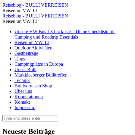
Auf
Reiseblog - BULLI VERREISEN
Reisen im VW T3
Schusters
Auf
Reiseblog - BULLI VERREISEN
Rappen
Reisen im VW T3
Schusters
durch
Skip
Unsere VW Bus T3 Packliste – Deine Checkliste für
Rappen
to
Camping und Roadtrip Essentials
die
durch
content
Reisen im VW T3
wunderschöne
Outdoor Aktivitäten
die
Gastbeiträge
Landschaft
wunderschöne
Tipps
⋆
Campingplätze in Europa
Landschaft
Unser Bulli
Reiseblog
⋆
Markkleeberger Bullitreffen
-
Technik
Reiseblog
Bulliverreisen Shop
BULLI
-
Über uns
VERREISEN
Kooperationen
BULLI
Kontakt
VERREISEN
Impressum
Search
Neueste Beiträge