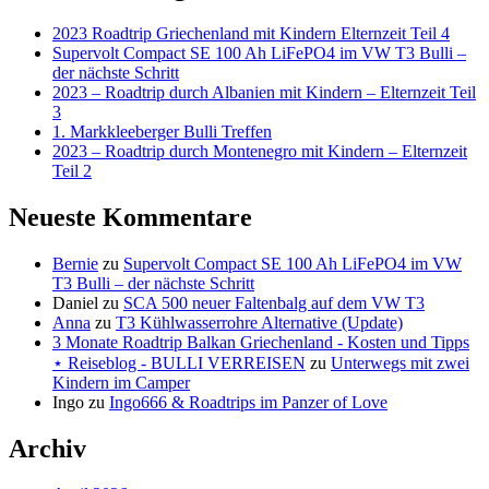
2023 Roadtrip Griechenland mit Kindern Elternzeit Teil 4
Supervolt Compact SE 100 Ah LiFePO4 im VW T3 Bulli –
der nächste Schritt
2023 – Roadtrip durch Albanien mit Kindern – Elternzeit Teil
3
1. Markkleeberger Bulli Treffen
2023 – Roadtrip durch Montenegro mit Kindern – Elternzeit
Teil 2
Neueste Kommentare
Bernie
zu
Supervolt Compact SE 100 Ah LiFePO4 im VW
T3 Bulli – der nächste Schritt
Daniel
zu
SCA 500 neuer Faltenbalg auf dem VW T3
Anna
zu
T3 Kühlwasserrohre Alternative (Update)
3 Monate Roadtrip Balkan Griechenland - Kosten und Tipps
⋆ Reiseblog - BULLI VERREISEN
zu
Unterwegs mit zwei
Kindern im Camper
Ingo
zu
Ingo666 & Roadtrips im Panzer of Love
Archiv