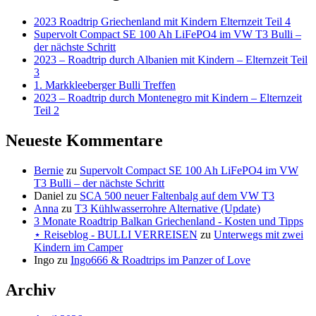
2023 Roadtrip Griechenland mit Kindern Elternzeit Teil 4
Supervolt Compact SE 100 Ah LiFePO4 im VW T3 Bulli –
der nächste Schritt
2023 – Roadtrip durch Albanien mit Kindern – Elternzeit Teil
3
1. Markkleeberger Bulli Treffen
2023 – Roadtrip durch Montenegro mit Kindern – Elternzeit
Teil 2
Neueste Kommentare
Bernie
zu
Supervolt Compact SE 100 Ah LiFePO4 im VW
T3 Bulli – der nächste Schritt
Daniel
zu
SCA 500 neuer Faltenbalg auf dem VW T3
Anna
zu
T3 Kühlwasserrohre Alternative (Update)
3 Monate Roadtrip Balkan Griechenland - Kosten und Tipps
⋆ Reiseblog - BULLI VERREISEN
zu
Unterwegs mit zwei
Kindern im Camper
Ingo
zu
Ingo666 & Roadtrips im Panzer of Love
Archiv