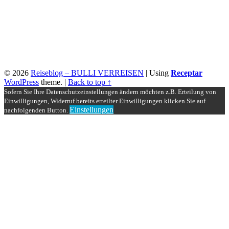
© 2026
Reiseblog – BULLI VERREISEN
|
Using
Receptar
WordPress
theme.
|
Back to top ↑
Sofern Sie Ihre Datenschutzeinstellungen ändern möchten z.B. Erteilung von
Einwilligungen, Widerruf bereits erteilter Einwilligungen klicken Sie auf
Einstellungen
nachfolgenden Button.