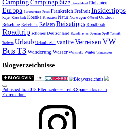
Camping
Campingplätze
Einbauten
Deutschland
Insidertipps
Europa
Frankreich
Freiheit
Europareisen
Fotos
Korsika
Natur
Outdoor
Kroatien
Norwegen
Kajak
Klappdach
Offroad
Reisetipps
Reisen
Roadbook
Reiseblog
Reisefotos
Roadtrip
schönes Deutschland
Spanien
Spaß
Skandinavien
Technik
VW
Urlaub
Verreisen
vanlife
Urlaubsziel
Toskana
Bus T3
Wanderung
Wasser
Winter
Weinstraße
Wintersport
Blogverzeichnisse
Menu
Post
Published In:
2018 Elternzeitreise Teil 3 Spanien bis nach
Extremadura
navigation
Instagram