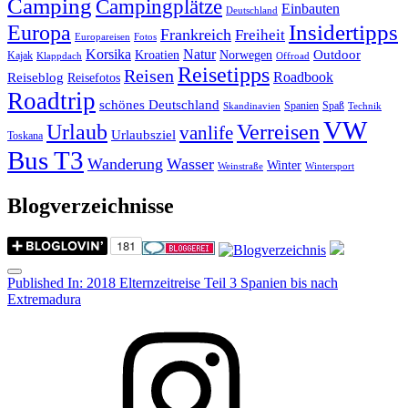
Camping
Campingplätze
Einbauten
Deutschland
Insidertipps
Europa
Frankreich
Freiheit
Europareisen
Fotos
Korsika
Natur
Outdoor
Kroatien
Norwegen
Kajak
Klappdach
Offroad
Reisetipps
Reisen
Roadbook
Reiseblog
Reisefotos
Roadtrip
schönes Deutschland
Spanien
Spaß
Skandinavien
Technik
VW
Urlaub
Verreisen
vanlife
Urlaubsziel
Toskana
Bus T3
Wanderung
Wasser
Winter
Weinstraße
Wintersport
Blogverzeichnisse
Menu
Post
Published In:
2018 Elternzeitreise Teil 3 Spanien bis nach
Extremadura
navigation
Instagram