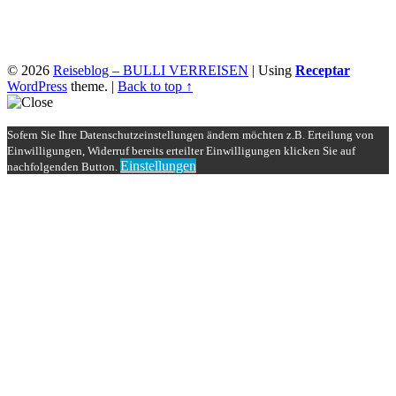
© 2026
Reiseblog – BULLI VERREISEN
|
Using
Receptar
WordPress
theme.
|
Back to top ↑
Sofern Sie Ihre Datenschutzeinstellungen ändern möchten z.B. Erteilung von
Einwilligungen, Widerruf bereits erteilter Einwilligungen klicken Sie auf
Einstellungen
nachfolgenden Button.