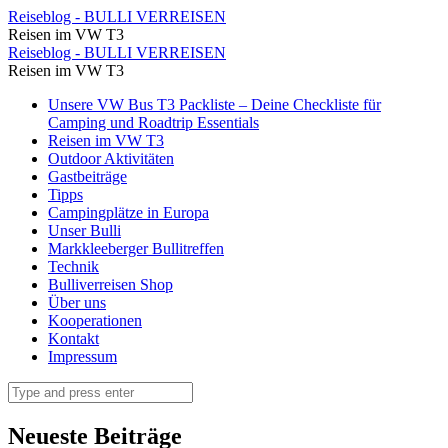
Zum
Reiseblog - BULLI VERREISEN
Reisen im VW T3
Abendessen
Zum
Reiseblog - BULLI VERREISEN
gibt
Reisen im VW T3
Abendessen
es
Skip
Unsere VW Bus T3 Packliste – Deine Checkliste für
gibt
to
Camping und Roadtrip Essentials
eine
es
content
Reisen im VW T3
leckere
Outdoor Aktivitäten
eine
Gastbeiträge
Brotzeit
leckere
Tipps
⋆
Campingplätze in Europa
Brotzeit
Unser Bulli
Reiseblog
⋆
Markkleeberger Bullitreffen
-
Technik
Reiseblog
Bulliverreisen Shop
BULLI
-
Über uns
VERREISEN
Kooperationen
BULLI
Kontakt
VERREISEN
Impressum
Search
Neueste Beiträge