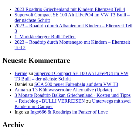
2023 Roadtrip Griechenland mit Kindern Elternzeit Teil 4
Supervolt Compact SE 100 Ah LiFePO4 im VW T3 Bulli –
der nächste Schritt
2023 – Roadtrip durch Albanien mit Kindern – Elternzeit Teil
3
1. Markkleeberger Bulli Treffen
2023 – Roadtrip durch Montenegro mit Kindern – Elternzeit
Teil 2
Neueste Kommentare
Bernie
zu
Supervolt Compact SE 100 Ah LiFePO4 im VW
T3 Bulli – der nächste Schritt
Daniel
zu
SCA 500 neuer Faltenbalg auf dem VW T3
Anna
zu
T3 Kühlwasserrohre Alternative (Update)
3 Monate Roadtrip Balkan Griechenland - Kosten und Tipps
⋆ Reiseblog - BULLI VERREISEN
zu
Unterwegs mit zwei
Kindern im Camper
Ingo
zu
Ingo666 & Roadtrips im Panzer of Love
Archiv