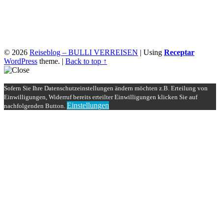
© 2026
Reiseblog – BULLI VERREISEN
|
Using
Receptar
WordPress
theme.
|
Back to top ↑
Sofern Sie Ihre Datenschutzeinstellungen ändern möchten z.B. Erteilung von
Einwilligungen, Widerruf bereits erteilter Einwilligungen klicken Sie auf
Einstellungen
nachfolgenden Button.