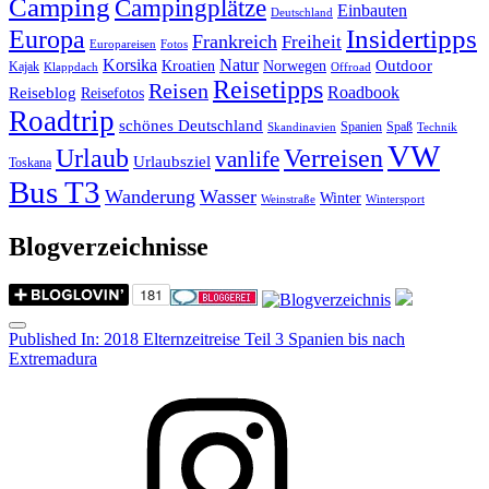
Camping
Campingplätze
Einbauten
Deutschland
Insidertipps
Europa
Frankreich
Freiheit
Europareisen
Fotos
Korsika
Natur
Outdoor
Kroatien
Norwegen
Kajak
Klappdach
Offroad
Reisetipps
Reisen
Roadbook
Reiseblog
Reisefotos
Roadtrip
schönes Deutschland
Spanien
Spaß
Skandinavien
Technik
VW
Urlaub
Verreisen
vanlife
Urlaubsziel
Toskana
Bus T3
Wanderung
Wasser
Winter
Weinstraße
Wintersport
Blogverzeichnisse
Menu
Post
Published In:
2018 Elternzeitreise Teil 3 Spanien bis nach
Extremadura
navigation
Instagram