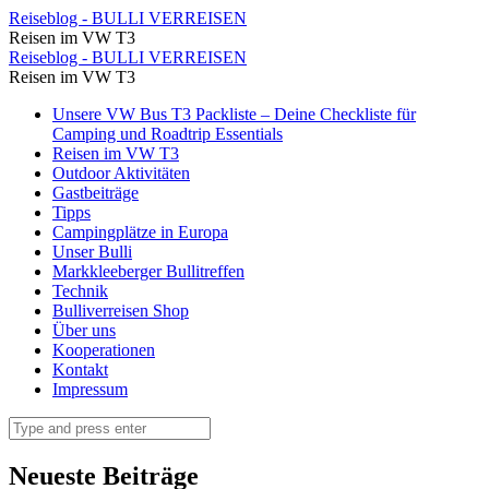
Durch
Reiseblog - BULLI VERREISEN
Reisen im VW T3
die
Durch
Reiseblog - BULLI VERREISEN
Kirschplantagen
Reisen im VW T3
die
geht
Skip
Unsere VW Bus T3 Packliste – Deine Checkliste für
Kirschplantagen
to
Camping und Roadtrip Essentials
es
geht
content
Reisen im VW T3
zurück
Outdoor Aktivitäten
es
Gastbeiträge
ins
zurück
Tipps
Tal
Campingplätze in Europa
ins
Unser Bulli
⋆
Tal
Markkleeberger Bullitreffen
Reiseblog
Technik
⋆
Bulliverreisen Shop
-
Reiseblog
Über uns
BULLI
Kooperationen
-
Kontakt
VERREISEN
BULLI
Impressum
VERREISEN
Search
Neueste Beiträge