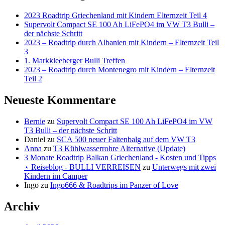
2023 Roadtrip Griechenland mit Kindern Elternzeit Teil 4
Supervolt Compact SE 100 Ah LiFePO4 im VW T3 Bulli –
der nächste Schritt
2023 – Roadtrip durch Albanien mit Kindern – Elternzeit Teil
3
1. Markkleeberger Bulli Treffen
2023 – Roadtrip durch Montenegro mit Kindern – Elternzeit
Teil 2
Neueste Kommentare
Bernie
zu
Supervolt Compact SE 100 Ah LiFePO4 im VW
T3 Bulli – der nächste Schritt
Daniel
zu
SCA 500 neuer Faltenbalg auf dem VW T3
Anna
zu
T3 Kühlwasserrohre Alternative (Update)
3 Monate Roadtrip Balkan Griechenland - Kosten und Tipps
⋆ Reiseblog - BULLI VERREISEN
zu
Unterwegs mit zwei
Kindern im Camper
Ingo
zu
Ingo666 & Roadtrips im Panzer of Love
Archiv