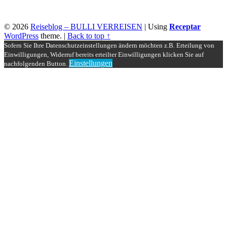
© 2026
Reiseblog – BULLI VERREISEN
|
Using
Receptar
WordPress
theme.
|
Back to top ↑
Sofern Sie Ihre Datenschutzeinstellungen ändern möchten z.B. Erteilung von
Einwilligungen, Widerruf bereits erteilter Einwilligungen klicken Sie auf
Einstellungen
nachfolgenden Button.