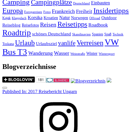
Camping
Campingplätze
Einbauten
Deutschland
Insidertipps
Europa
Frankreich
Freiheit
Europareisen
Fotos
Korsika
Natur
Outdoor
Kroatien
Norwegen
Kajak
Klappdach
Offroad
Reisetipps
Reisen
Roadbook
Reiseblog
Reisefotos
Roadtrip
schönes Deutschland
Spanien
Spaß
Skandinavien
Technik
VW
Urlaub
Verreisen
vanlife
Urlaubsziel
Toskana
Bus T3
Wanderung
Wasser
Winter
Weinstraße
Wintersport
Blogverzeichnisse
Menu
Post
Published In:
2017 Reisebericht Ungarn
navigation
Instagram