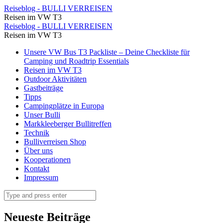
In
Reiseblog - BULLI VERREISEN
Reisen im VW T3
Esztergom
In
Reiseblog - BULLI VERREISEN
schauen
Reisen im VW T3
Esztergom
wir
Skip
Unsere VW Bus T3 Packliste – Deine Checkliste für
schauen
to
Camping und Roadtrip Essentials
uns
wir
content
Reisen im VW T3
die
Outdoor Aktivitäten
uns
Gastbeiträge
größte
die
Tipps
Kirche
Campingplätze in Europa
größte
Unser Bulli
Ungarns
Kirche
Markkleeberger Bullitreffen
an
Technik
Ungarns
Bulliverreisen Shop
⋆
an
Über uns
Reiseblog
Kooperationen
⋆
Kontakt
-
Reiseblog
Impressum
BULLI
-
Search
VERREISEN
BULLI
VERREISEN
Neueste Beiträge