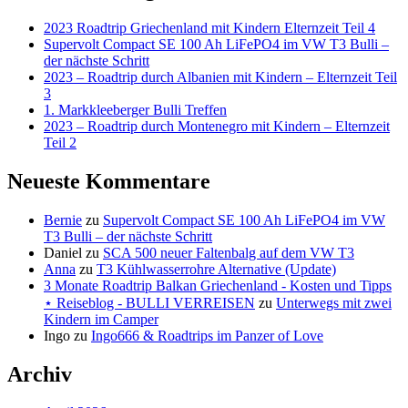
2023 Roadtrip Griechenland mit Kindern Elternzeit Teil 4
Supervolt Compact SE 100 Ah LiFePO4 im VW T3 Bulli –
der nächste Schritt
2023 – Roadtrip durch Albanien mit Kindern – Elternzeit Teil
3
1. Markkleeberger Bulli Treffen
2023 – Roadtrip durch Montenegro mit Kindern – Elternzeit
Teil 2
Neueste Kommentare
Bernie
zu
Supervolt Compact SE 100 Ah LiFePO4 im VW
T3 Bulli – der nächste Schritt
Daniel
zu
SCA 500 neuer Faltenbalg auf dem VW T3
Anna
zu
T3 Kühlwasserrohre Alternative (Update)
3 Monate Roadtrip Balkan Griechenland - Kosten und Tipps
⋆ Reiseblog - BULLI VERREISEN
zu
Unterwegs mit zwei
Kindern im Camper
Ingo
zu
Ingo666 & Roadtrips im Panzer of Love
Archiv