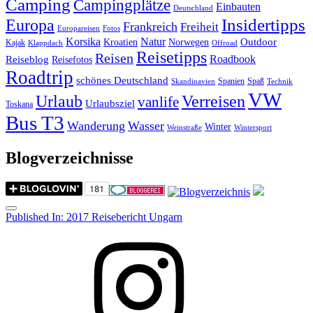
Camping
Campingplätze
Einbauten
Deutschland
Insidertipps
Europa
Frankreich
Freiheit
Europareisen
Fotos
Korsika
Natur
Outdoor
Kroatien
Norwegen
Kajak
Klappdach
Offroad
Reisetipps
Reisen
Roadbook
Reiseblog
Reisefotos
Roadtrip
schönes Deutschland
Spanien
Spaß
Skandinavien
Technik
VW
Urlaub
Verreisen
vanlife
Urlaubsziel
Toskana
Bus T3
Wanderung
Wasser
Winter
Weinstraße
Wintersport
Blogverzeichnisse
Menu
Post
Published In:
2017 Reisebericht Ungarn
navigation
Instagram