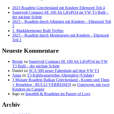
2023 Roadtrip Griechenland mit Kindern Elternzeit Teil 4
Supervolt Compact SE 100 Ah LiFePO4 im VW T3 Bulli –
der nächste Schritt
2023 – Roadtrip durch Albanien mit Kindern – Elternzeit Teil
3
1. Markkleeberger Bulli Treffen
2023 – Roadtrip durch Montenegro mit Kindern – Elternzeit
Teil 2
Neueste Kommentare
Bernie
zu
Supervolt Compact SE 100 Ah LiFePO4 im VW
T3 Bulli – der nächste Schritt
Daniel
zu
SCA 500 neuer Faltenbalg auf dem VW T3
Anna
zu
T3 Kühlwasserrohre Alternative (Update)
3 Monate Roadtrip Balkan Griechenland - Kosten und Tipps
⋆ Reiseblog - BULLI VERREISEN
zu
Unterwegs mit zwei
Kindern im Camper
Ingo
zu
Ingo666 & Roadtrips im Panzer of Love
Archiv