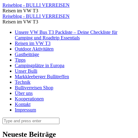
Die
Reiseblog - BULLI VERREISEN
Reisen im VW T3
Donau
Die
Reiseblog - BULLI VERREISEN
⋆
Reisen im VW T3
Donau
Reiseblog
Skip
Unsere VW Bus T3 Packliste – Deine Checkliste für
⋆
to
Camping und Roadtrip Essentials
-
Reiseblog
content
Reisen im VW T3
BULLI
Outdoor Aktivitäten
-
Gastbeiträge
VERREISEN
BULLI
Tipps
Campingplätze in Europa
VERREISEN
Unser Bulli
Markkleeberger Bullitreffen
Technik
Bulliverreisen Shop
Über uns
Kooperationen
Kontakt
Impressum
Search
Neueste Beiträge