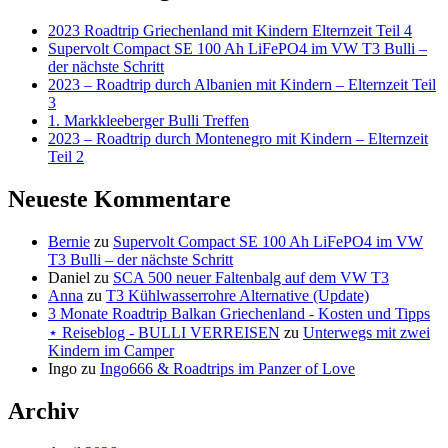
2023 Roadtrip Griechenland mit Kindern Elternzeit Teil 4
Supervolt Compact SE 100 Ah LiFePO4 im VW T3 Bulli –
der nächste Schritt
2023 – Roadtrip durch Albanien mit Kindern – Elternzeit Teil
3
1. Markkleeberger Bulli Treffen
2023 – Roadtrip durch Montenegro mit Kindern – Elternzeit
Teil 2
Neueste Kommentare
Bernie
zu
Supervolt Compact SE 100 Ah LiFePO4 im VW
T3 Bulli – der nächste Schritt
Daniel
zu
SCA 500 neuer Faltenbalg auf dem VW T3
Anna
zu
T3 Kühlwasserrohre Alternative (Update)
3 Monate Roadtrip Balkan Griechenland - Kosten und Tipps
⋆ Reiseblog - BULLI VERREISEN
zu
Unterwegs mit zwei
Kindern im Camper
Ingo
zu
Ingo666 & Roadtrips im Panzer of Love
Archiv