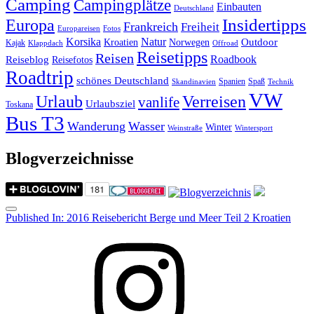
Camping
Campingplätze
Einbauten
Deutschland
Insidertipps
Europa
Frankreich
Freiheit
Europareisen
Fotos
Korsika
Natur
Outdoor
Kroatien
Norwegen
Kajak
Klappdach
Offroad
Reisetipps
Reisen
Roadbook
Reiseblog
Reisefotos
Roadtrip
schönes Deutschland
Spanien
Spaß
Skandinavien
Technik
VW
Urlaub
Verreisen
vanlife
Urlaubsziel
Toskana
Bus T3
Wanderung
Wasser
Winter
Weinstraße
Wintersport
Blogverzeichnisse
Menu
Post
Published In:
2016 Reisebericht Berge und Meer Teil 2 Kroatien
navigation
Instagram