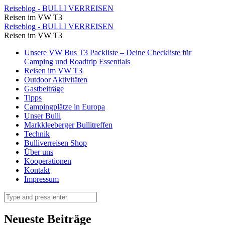
Nicht
Reiseblog - BULLI VERREISEN
Reisen im VW T3
ganz
Nicht
Reiseblog - BULLI VERREISEN
so
Reisen im VW T3
ganz
eine
Skip
Unsere VW Bus T3 Packliste – Deine Checkliste für
so
to
Camping und Roadtrip Essentials
einsame
eine
content
Reisen im VW T3
Bucht
Outdoor Aktivitäten
einsame
Gastbeiträge
wie
Bucht
Tipps
gestern
Campingplätze in Europa
wie
Unser Bulli
⋆
gestern
Markkleeberger Bullitreffen
Reiseblog
Technik
⋆
Bulliverreisen Shop
-
Reiseblog
Über uns
BULLI
Kooperationen
-
Kontakt
VERREISEN
BULLI
Impressum
VERREISEN
Search
Neueste Beiträge