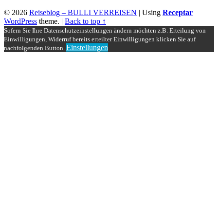
© 2026
Reiseblog – BULLI VERREISEN
|
Using
Receptar
WordPress
theme.
|
Back to top ↑
Sofern Sie Ihre Datenschutzeinstellungen ändern möchten z.B. Erteilung von
Einwilligungen, Widerruf bereits erteilter Einwilligungen klicken Sie auf
Einstellungen
nachfolgenden Button.