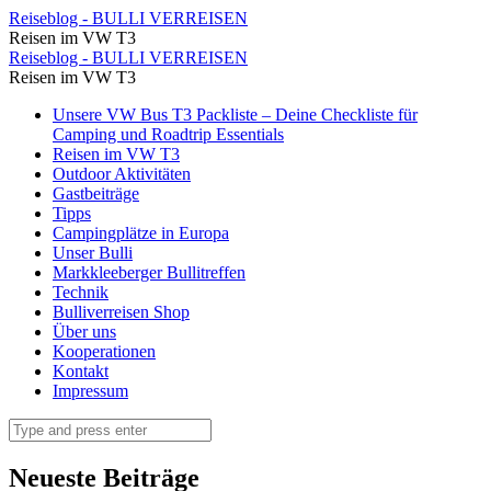
Alte
Reiseblog - BULLI VERREISEN
Reisen im VW T3
Kirche
Alte
Reiseblog - BULLI VERREISEN
einer
Reisen im VW T3
Kirche
uralten
Skip
Unsere VW Bus T3 Packliste – Deine Checkliste für
einer
to
Camping und Roadtrip Essentials
Siedlung
uralten
content
Reisen im VW T3
⋆
Outdoor Aktivitäten
Siedlung
Gastbeiträge
Reiseblog
⋆
Tipps
-
Campingplätze in Europa
Reiseblog
Unser Bulli
BULLI
-
Markkleeberger Bullitreffen
VERREISEN
Technik
BULLI
Bulliverreisen Shop
VERREISEN
Über uns
Kooperationen
Kontakt
Impressum
Search
Neueste Beiträge