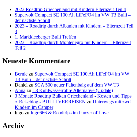
2023 Roadtrip Griechenland mit Kindern Elternzeit Teil 4
Supervolt Compact SE 100 Ah LiFePO4 im VW T3 Bulli –
der nächste Schritt
2023 – Roadtrip durch Albanien mit Kindern – Elternzeit Teil
3
1. Markkleeberger Bulli Treffen
2023 – Roadtrip durch Montenegro mit Kindern – Elternzeit
Teil 2
Neueste Kommentare
Bernie
zu
Supervolt Compact SE 100 Ah LiFePO4 im VW
T3 Bulli – der nächste Schritt
Daniel
zu
SCA 500 neuer Faltenbalg auf dem VW T3
Anna
zu
T3 Kühlwasserrohre Alternative (Update)
3 Monate Roadtrip Balkan Griechenland - Kosten und Tipps
⋆ Reiseblog - BULLI VERREISEN
zu
Unterwegs mit zwei
Kindern im Camper
Ingo
zu
Ingo666 & Roadtrips im Panzer of Love
Archiv