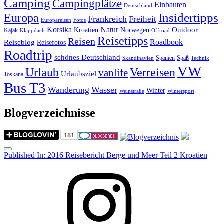
Camping
Campingplätze
Einbauten
Deutschland
Insidertipps
Europa
Frankreich
Freiheit
Europareisen
Fotos
Korsika
Natur
Outdoor
Kroatien
Norwegen
Kajak
Klappdach
Offroad
Reisetipps
Reisen
Roadbook
Reiseblog
Reisefotos
Roadtrip
schönes Deutschland
Spanien
Spaß
Skandinavien
Technik
VW
Urlaub
Verreisen
vanlife
Urlaubsziel
Toskana
Bus T3
Wanderung
Wasser
Winter
Weinstraße
Wintersport
Blogverzeichnisse
Menu
Post
Published In:
2016 Reisebericht Berge und Meer Teil 2 Kroatien
navigation
Instagram