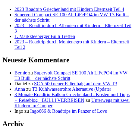
2023 Roadtrip Griechenland mit Kindern Elternzeit Teil 4
Supervolt Compact SE 100 Ah LiFePO4 im VW T3 Bulli –
der nächste Schritt
2023 – Roadtrip durch Albanien mit Kindern – Elternzeit Teil
3
1. Markkleeberger Bulli Treffen
2023 – Roadtrip durch Montenegro mit Kindern – Elternzeit
Teil 2
Neueste Kommentare
Bernie
zu
Supervolt Compact SE 100 Ah LiFePO4 im VW
T3 Bulli – der nächste Schritt
Daniel
zu
SCA 500 neuer Faltenbalg auf dem VW T3
Anna
zu
T3 Kühlwasserrohre Alternative (Update)
3 Monate Roadtrip Balkan Griechenland - Kosten und Tipps
⋆ Reiseblog - BULLI VERREISEN
zu
Unterwegs mit zwei
Kindern im Camper
Ingo
zu
Ingo666 & Roadtrips im Panzer of Love
Archiv