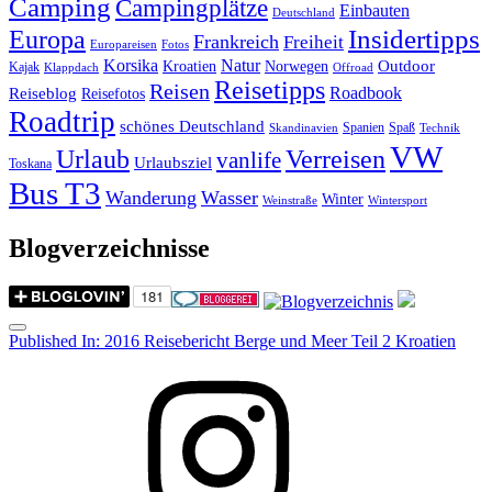
Camping
Campingplätze
Einbauten
Deutschland
Insidertipps
Europa
Frankreich
Freiheit
Europareisen
Fotos
Korsika
Natur
Outdoor
Kroatien
Norwegen
Kajak
Klappdach
Offroad
Reisetipps
Reisen
Roadbook
Reiseblog
Reisefotos
Roadtrip
schönes Deutschland
Spanien
Spaß
Skandinavien
Technik
VW
Urlaub
Verreisen
vanlife
Urlaubsziel
Toskana
Bus T3
Wanderung
Wasser
Winter
Weinstraße
Wintersport
Blogverzeichnisse
Menu
Post
Published In:
2016 Reisebericht Berge und Meer Teil 2 Kroatien
navigation
Instagram