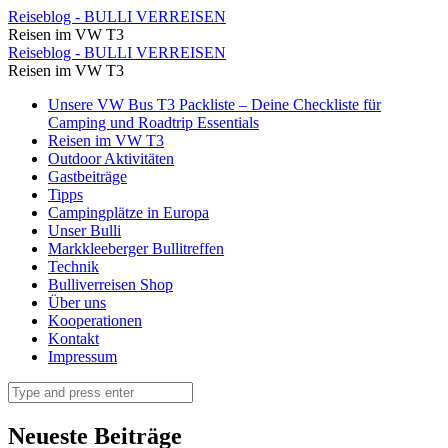
Bei
Reiseblog - BULLI VERREISEN
Reisen im VW T3
9°C
Bei
Reiseblog - BULLI VERREISEN
ganz
Reisen im VW T3
9°C
schön
Skip
Unsere VW Bus T3 Packliste – Deine Checkliste für
ganz
to
Camping und Roadtrip Essentials
erfrischend
schön
content
Reisen im VW T3
⋆
Outdoor Aktivitäten
erfrischend
Gastbeiträge
Reiseblog
⋆
Tipps
-
Campingplätze in Europa
Reiseblog
Unser Bulli
BULLI
-
Markkleeberger Bullitreffen
VERREISEN
Technik
BULLI
Bulliverreisen Shop
VERREISEN
Über uns
Kooperationen
Kontakt
Impressum
Search
Neueste Beiträge