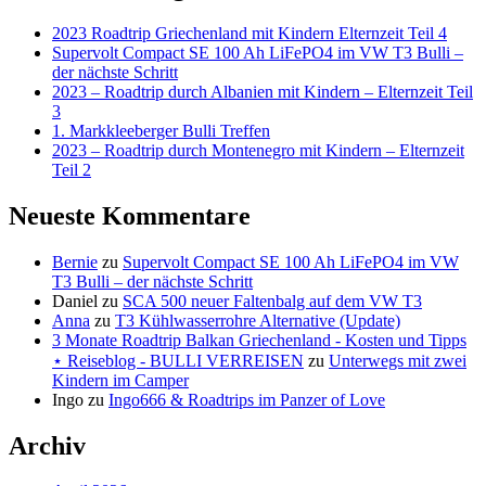
2023 Roadtrip Griechenland mit Kindern Elternzeit Teil 4
Supervolt Compact SE 100 Ah LiFePO4 im VW T3 Bulli –
der nächste Schritt
2023 – Roadtrip durch Albanien mit Kindern – Elternzeit Teil
3
1. Markkleeberger Bulli Treffen
2023 – Roadtrip durch Montenegro mit Kindern – Elternzeit
Teil 2
Neueste Kommentare
Bernie
zu
Supervolt Compact SE 100 Ah LiFePO4 im VW
T3 Bulli – der nächste Schritt
Daniel
zu
SCA 500 neuer Faltenbalg auf dem VW T3
Anna
zu
T3 Kühlwasserrohre Alternative (Update)
3 Monate Roadtrip Balkan Griechenland - Kosten und Tipps
⋆ Reiseblog - BULLI VERREISEN
zu
Unterwegs mit zwei
Kindern im Camper
Ingo
zu
Ingo666 & Roadtrips im Panzer of Love
Archiv