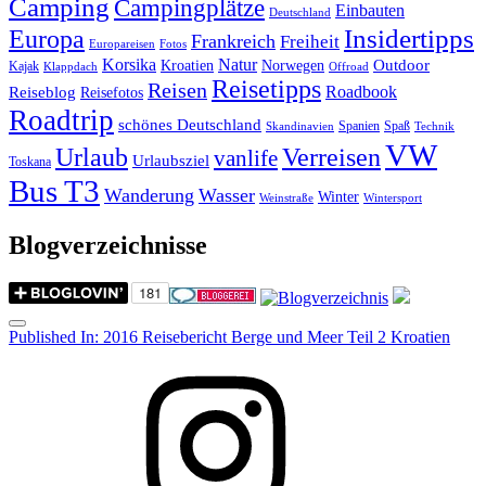
Camping
Campingplätze
Einbauten
Deutschland
Insidertipps
Europa
Frankreich
Freiheit
Europareisen
Fotos
Korsika
Natur
Outdoor
Kroatien
Norwegen
Kajak
Klappdach
Offroad
Reisetipps
Reisen
Roadbook
Reiseblog
Reisefotos
Roadtrip
schönes Deutschland
Spanien
Spaß
Skandinavien
Technik
VW
Urlaub
Verreisen
vanlife
Urlaubsziel
Toskana
Bus T3
Wanderung
Wasser
Winter
Weinstraße
Wintersport
Blogverzeichnisse
Menu
Post
Published In:
2016 Reisebericht Berge und Meer Teil 2 Kroatien
navigation
Instagram