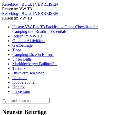
Achtung
Reiseblog - BULLI VERREISEN
Reisen im VW T3
Rinderwechsel!
Achtung
Reiseblog - BULLI VERREISEN
⋆
Reisen im VW T3
Rinderwechsel!
Reiseblog
Skip
Unsere VW Bus T3 Packliste – Deine Checkliste für
⋆
to
Camping und Roadtrip Essentials
-
Reiseblog
content
Reisen im VW T3
BULLI
Outdoor Aktivitäten
-
Gastbeiträge
VERREISEN
BULLI
Tipps
Campingplätze in Europa
VERREISEN
Unser Bulli
Markkleeberger Bullitreffen
Technik
Bulliverreisen Shop
Über uns
Kooperationen
Kontakt
Impressum
Search
Neueste Beiträge