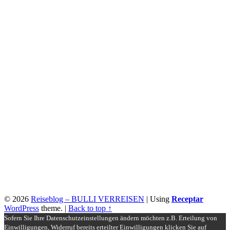
© 2026
Reiseblog – BULLI VERREISEN
|
Using
Receptar
WordPress
theme.
|
Back to top ↑
Sofern Sie Ihre Datenschutzeinstellungen ändern möchten z.B. Erteilung von
Einwilligungen, Widerruf bereits erteilter Einwilligungen klicken Sie auf