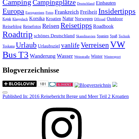
Camping
Campingplätze
Einbauten
Deutschland
Insidertipps
Europa
Frankreich
Freiheit
Europareisen
Fotos
Korsika
Natur
Outdoor
Kroatien
Norwegen
Kajak
Klappdach
Offroad
Reisetipps
Reisen
Roadbook
Reiseblog
Reisefotos
Roadtrip
schönes Deutschland
Spanien
Spaß
Skandinavien
Technik
VW
Urlaub
Verreisen
vanlife
Urlaubsziel
Toskana
Bus T3
Wanderung
Wasser
Winter
Weinstraße
Wintersport
Blogverzeichnisse
Menu
Post
Published In:
2016 Reisebericht Berge und Meer Teil 2 Kroatien
navigation
Instagram