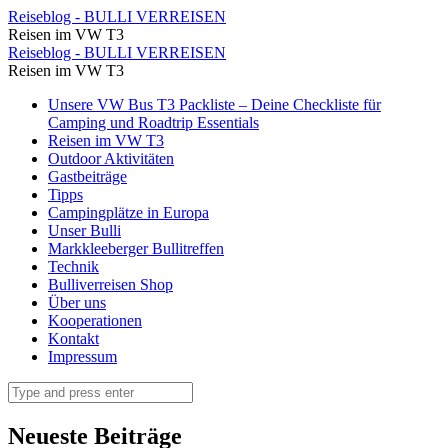
⋆
Reiseblog - BULLI VERREISEN
Reisen im VW T3
Reiseblog
⋆
Reiseblog - BULLI VERREISEN
-
Reisen im VW T3
Reiseblog
BULLI
Skip
Unsere VW Bus T3 Packliste – Deine Checkliste für
-
to
Camping und Roadtrip Essentials
VERREISEN
BULLI
content
Reisen im VW T3
Outdoor Aktivitäten
VERREISEN
Gastbeiträge
Tipps
Campingplätze in Europa
Unser Bulli
Markkleeberger Bullitreffen
Technik
Bulliverreisen Shop
Über uns
Kooperationen
Kontakt
Impressum
Search
Neueste Beiträge