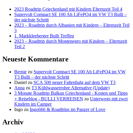
2023 Roadtrip Griechenland mit Kindern Elternzeit Teil 4
Supervolt Compact SE 100 Ah LiFePO4 im VW T3 Bulli –
der nächste Schritt
2023 – Roadtrip durch Albanien mit Kindern – Elternzeit Teil
3
1. Markkleeberger Bulli Treffen
2023 – Roadtrip durch Montenegro mit Kindern – Elternzeit
Teil 2
Neueste Kommentare
Bernie
zu
Supervolt Compact SE 100 Ah LiFePO4 im VW
T3 Bulli – der nächste Schritt
Daniel
zu
SCA 500 neuer Faltenbalg auf dem VW T3
Anna
zu
T3 Kühlwasserrohre Alternative (Update)
3 Monate Roadtrip Balkan Griechenland - Kosten und Tipps
⋆ Reiseblog - BULLI VERREISEN
zu
Unterwegs mit zwei
Kindern im Camper
Ingo
zu
Ingo666 & Roadtrips im Panzer of Love
Archiv