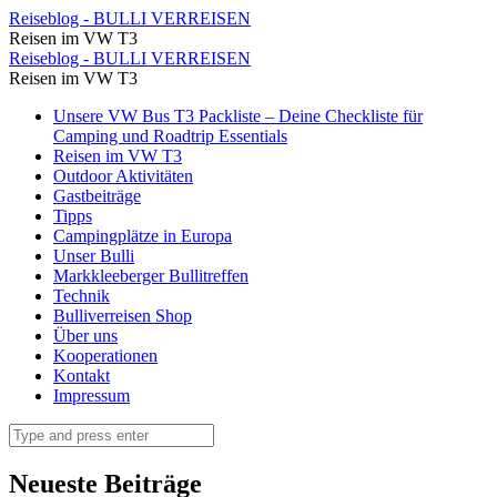
Weiter
Reiseblog - BULLI VERREISEN
Reisen im VW T3
geht
Weiter
Reiseblog - BULLI VERREISEN
es
Reisen im VW T3
geht
Richtung
Skip
Unsere VW Bus T3 Packliste – Deine Checkliste für
es
to
Camping und Roadtrip Essentials
Jaufenpass
Richtung
content
Reisen im VW T3
⋆
Outdoor Aktivitäten
Jaufenpass
Gastbeiträge
Reiseblog
⋆
Tipps
-
Campingplätze in Europa
Reiseblog
Unser Bulli
BULLI
-
Markkleeberger Bullitreffen
VERREISEN
Technik
BULLI
Bulliverreisen Shop
VERREISEN
Über uns
Kooperationen
Kontakt
Impressum
Search
Neueste Beiträge