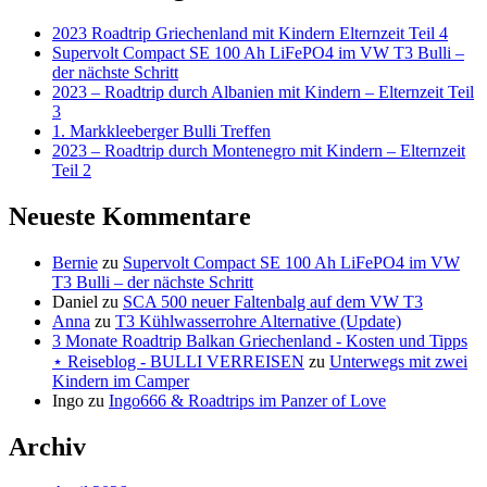
2023 Roadtrip Griechenland mit Kindern Elternzeit Teil 4
Supervolt Compact SE 100 Ah LiFePO4 im VW T3 Bulli –
der nächste Schritt
2023 – Roadtrip durch Albanien mit Kindern – Elternzeit Teil
3
1. Markkleeberger Bulli Treffen
2023 – Roadtrip durch Montenegro mit Kindern – Elternzeit
Teil 2
Neueste Kommentare
Bernie
zu
Supervolt Compact SE 100 Ah LiFePO4 im VW
T3 Bulli – der nächste Schritt
Daniel
zu
SCA 500 neuer Faltenbalg auf dem VW T3
Anna
zu
T3 Kühlwasserrohre Alternative (Update)
3 Monate Roadtrip Balkan Griechenland - Kosten und Tipps
⋆ Reiseblog - BULLI VERREISEN
zu
Unterwegs mit zwei
Kindern im Camper
Ingo
zu
Ingo666 & Roadtrips im Panzer of Love
Archiv