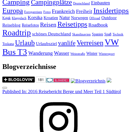
Camping
Campingplätze
Einbauten
Deutschland
Insidertipps
Europa
Frankreich
Freiheit
Europareisen
Fotos
Korsika
Natur
Outdoor
Kroatien
Norwegen
Kajak
Klappdach
Offroad
Reisetipps
Reisen
Roadbook
Reiseblog
Reisefotos
Roadtrip
schönes Deutschland
Spanien
Spaß
Skandinavien
Technik
VW
Urlaub
Verreisen
vanlife
Urlaubsziel
Toskana
Bus T3
Wanderung
Wasser
Winter
Weinstraße
Wintersport
Blogverzeichnisse
Menu
Post
Published In:
2016 Reisebericht Berge und Meer Teil 1 Südtirol
navigation
Instagram