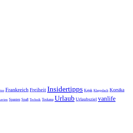
Insidertipps
Frankreich
Freiheit
Korsika
Kajak
tos
Klappdach
Urlaub
vanlife
Urlaubsziel
Spanien
Spaß
Toskana
avien
Technik