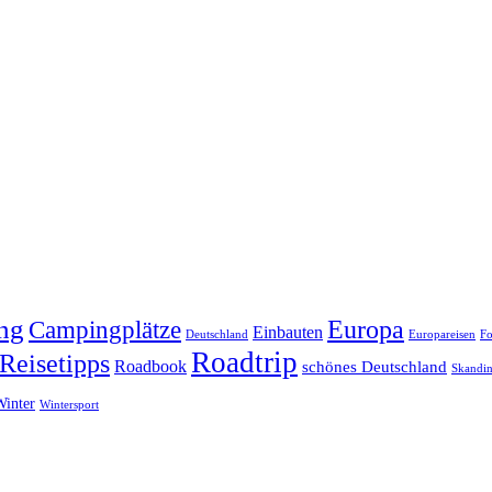
ng
Europa
Campingplätze
Einbauten
Deutschland
Europareisen
Fo
Roadtrip
Reisetipps
Roadbook
schönes Deutschland
Skandin
Winter
Wintersport