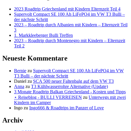
2023 Roadtrip Griechenland mit Kindern Elternzeit Teil 4
Supervolt Compact SE 100 Ah LiFePO4 im VW T3 Bulli –
der nächste Schritt
2023 – Roadtrip durch Albanien mit Kindern – Elternzeit Teil
3
1. Markkleeberger Bulli Treffen
2023 – Roadtrip durch Montenegro mit Kindern – Elternzeit
Teil 2
Neueste Kommentare
Bernie
zu
Supervolt Compact SE 100 Ah LiFePO4 im VW
T3 Bulli – der nächste Schritt
Daniel
zu
SCA 500 neuer Faltenbalg auf dem VW T3
Anna
zu
T3 Kühlwasserrohre Alternative (Update)
3 Monate Roadtrip Balkan Griechenland - Kosten und Tipps
⋆ Reiseblog - BULLI VERREISEN
zu
Unterwegs mit zwei
Kindern im Camper
Ingo
zu
Ingo666 & Roadtrips im Panzer of Love
Archiv