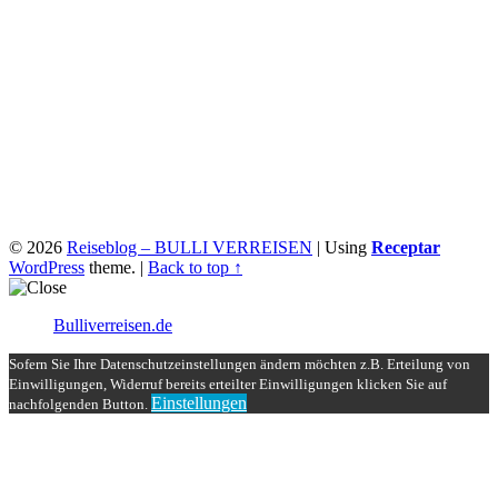
© 2026
Reiseblog – BULLI VERREISEN
|
Using
Receptar
WordPress
theme.
|
Back to top ↑
Bulliverreisen.de
Sofern Sie Ihre Datenschutzeinstellungen ändern möchten z.B. Erteilung von
Einwilligungen, Widerruf bereits erteilter Einwilligungen klicken Sie auf
Einstellungen
nachfolgenden Button.