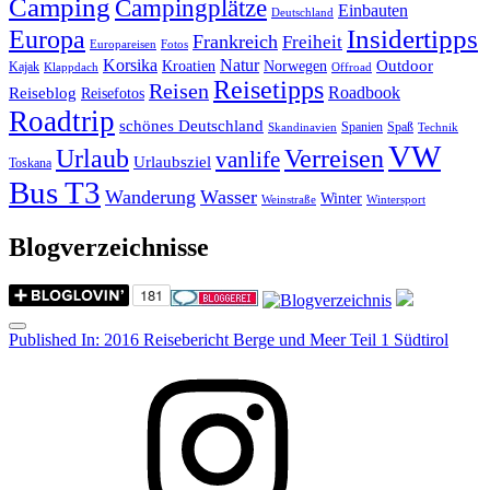
Camping
Campingplätze
Einbauten
Deutschland
Insidertipps
Europa
Frankreich
Freiheit
Europareisen
Fotos
Korsika
Natur
Outdoor
Kroatien
Norwegen
Kajak
Klappdach
Offroad
Reisetipps
Reisen
Roadbook
Reiseblog
Reisefotos
Roadtrip
schönes Deutschland
Spanien
Spaß
Skandinavien
Technik
VW
Urlaub
Verreisen
vanlife
Urlaubsziel
Toskana
Bus T3
Wanderung
Wasser
Winter
Weinstraße
Wintersport
Blogverzeichnisse
Menu
Post
Published In:
2016 Reisebericht Berge und Meer Teil 1 Südtirol
navigation
Instagram