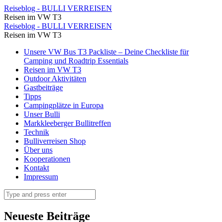
An
Reiseblog - BULLI VERREISEN
Reisen im VW T3
der
An
Reiseblog - BULLI VERREISEN
Hütte
Reisen im VW T3
der
angekommen
Skip
Unsere VW Bus T3 Packliste – Deine Checkliste für
Hütte
to
Camping und Roadtrip Essentials
genießen
angekommen
content
Reisen im VW T3
wir
Outdoor Aktivitäten
genießen
Gastbeiträge
das
wir
Tipps
wunderschöne
Campingplätze in Europa
das
Unser Bulli
Bergpanorama
wunderschöne
Markkleeberger Bullitreffen
⋆
Technik
Bergpanorama
Bulliverreisen Shop
Reiseblog
⋆
Über uns
-
Kooperationen
Reiseblog
Kontakt
BULLI
-
Impressum
VERREISEN
BULLI
Search
VERREISEN
Neueste Beiträge