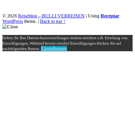
© 2026
Reiseblog – BULLI VERREISEN
|
Using
Receptar
WordPress
theme.
|
Back to top ↑
Sofern Sie Ihre Datenschutzeinstellungen ändern möchten z.B. Erteilung von
Einwilligungen, Widerruf bereits erteilter Einwilligungen klicken Sie auf
Einstellungen
nachfolgenden Button.