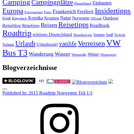
Camping
Campingplätze
Einbauten
Deutschland
Insidertipps
Europa
Frankreich
Freiheit
Europareisen
Fotos
Korsika
Natur
Outdoor
Kroatien
Norwegen
Kajak
Klappdach
Offroad
Reisetipps
Reisen
Roadbook
Reiseblog
Reisefotos
Roadtrip
schönes Deutschland
Spanien
Spaß
Skandinavien
Technik
VW
Urlaub
Verreisen
vanlife
Urlaubsziel
Toskana
Bus T3
Wanderung
Wasser
Winter
Weinstraße
Wintersport
Blogverzeichnisse
Menu
Post
Published In:
2015 Roadtrip Norwegen Teil 1/3
navigation
Instagram