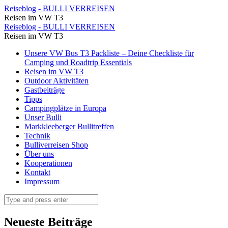
Wir
Reiseblog - BULLI VERREISEN
Reisen im VW T3
genießen
Wir
Reiseblog - BULLI VERREISEN
den
Reisen im VW T3
genießen
Sonnenuntergang
Skip
Unsere VW Bus T3 Packliste – Deine Checkliste für
den
to
Camping und Roadtrip Essentials
am
Sonnenuntergang
content
Reisen im VW T3
Strand
Outdoor Aktivitäten
am
Gastbeiträge
⋆
Strand
Tipps
Reiseblog
Campingplätze in Europa
⋆
Unser Bulli
-
Reiseblog
Markkleeberger Bullitreffen
BULLI
Technik
-
Bulliverreisen Shop
VERREISEN
BULLI
Über uns
Kooperationen
VERREISEN
Kontakt
Impressum
Search
Neueste Beiträge