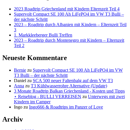
2023 Roadtrip Griechenland mit Kindern Elternzeit Teil 4
Supervolt Compact SE 100 Ah LiFePO4 im VW T3 Bulli –
der nächste Schritt
2023 – Roadtrip durch Albanien mit Kindern – Elternzeit Teil
3
1. Markkleeberger Bulli Treffen
2023 – Roadtrip durch Montenegro mit Kindern – Elternzeit
Teil 2
Neueste Kommentare
Bernie
zu
Supervolt Compact SE 100 Ah LiFePO4 im VW
T3 Bulli – der nächste Schritt
Daniel
zu
SCA 500 neuer Faltenbalg auf dem VW T3
Anna
zu
T3 Kühlwasserrohre Alternative (Update)
3 Monate Roadtrip Balkan Griechenland - Kosten und Tipps
⋆ Reiseblog - BULLI VERREISEN
zu
Unterwegs mit zwei
Kindern im Camper
Ingo
zu
Ingo666 & Roadtrips im Panzer of Love
Archiv