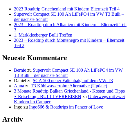
2023 Roadtrip Griechenland mit Kindern Elternzeit Teil 4
Supervolt Compact SE 100 Ah LiFePO4 im VW T3 Bulli –
der nächste Schritt
2023 – Roadtrip durch Albanien mit Kindern – Elternzeit Teil
3
1. Markkleeberger Bulli Treffen
2023 – Roadtrip durch Montenegro mit Kindern – Elternzeit
Teil 2
Neueste Kommentare
Bernie
zu
Supervolt Compact SE 100 Ah LiFePO4 im VW
T3 Bulli – der nächste Schritt
Daniel
zu
SCA 500 neuer Faltenbalg auf dem VW T3
Anna
zu
T3 Kühlwasserrohre Alternative (Update)
3 Monate Roadtrip Balkan Griechenland - Kosten und Tipps
⋆ Reiseblog - BULLI VERREISEN
zu
Unterwegs mit zwei
Kindern im Camper
Ingo
zu
Ingo666 & Roadtrips im Panzer of Love
Archiv