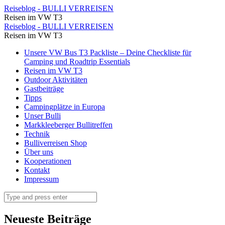
Guten
Reiseblog - BULLI VERREISEN
Reisen im VW T3
Nacht
Guten
Reiseblog - BULLI VERREISEN
Elsa,
Reisen im VW T3
Nacht
Emma,
Skip
Unsere VW Bus T3 Packliste – Deine Checkliste für
Elsa,
to
Camping und Roadtrip Essentials
und
Emma,
content
Reisen im VW T3
Emelie
Outdoor Aktivitäten
und
Gastbeiträge
⋆
Emelie
Tipps
Reiseblog
Campingplätze in Europa
⋆
Unser Bulli
-
Reiseblog
Markkleeberger Bullitreffen
BULLI
Technik
-
Bulliverreisen Shop
VERREISEN
BULLI
Über uns
Kooperationen
VERREISEN
Kontakt
Impressum
Search
Neueste Beiträge