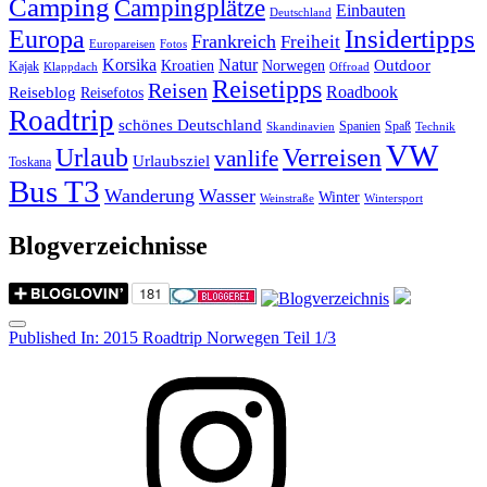
Camping
Campingplätze
Einbauten
Deutschland
Insidertipps
Europa
Frankreich
Freiheit
Europareisen
Fotos
Korsika
Natur
Outdoor
Kroatien
Norwegen
Kajak
Klappdach
Offroad
Reisetipps
Reisen
Roadbook
Reiseblog
Reisefotos
Roadtrip
schönes Deutschland
Spanien
Spaß
Skandinavien
Technik
VW
Urlaub
Verreisen
vanlife
Urlaubsziel
Toskana
Bus T3
Wanderung
Wasser
Winter
Weinstraße
Wintersport
Blogverzeichnisse
Menu
Post
Published In:
2015 Roadtrip Norwegen Teil 1/3
navigation
Instagram