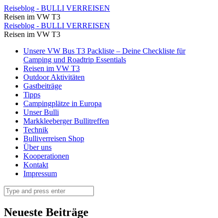
Der
Reiseblog - BULLI VERREISEN
Reisen im VW T3
berühmte
Der
Reiseblog - BULLI VERREISEN
Kannenstein
Reisen im VW T3
berühmte
⋆
Skip
Unsere VW Bus T3 Packliste – Deine Checkliste für
Kannenstein
to
Camping und Roadtrip Essentials
Reiseblog
⋆
content
Reisen im VW T3
-
Outdoor Aktivitäten
Reiseblog
Gastbeiträge
BULLI
-
Tipps
VERREISEN
Campingplätze in Europa
BULLI
Unser Bulli
VERREISEN
Markkleeberger Bullitreffen
Technik
Bulliverreisen Shop
Über uns
Kooperationen
Kontakt
Impressum
Search
Neueste Beiträge