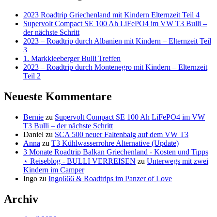
2023 Roadtrip Griechenland mit Kindern Elternzeit Teil 4
Supervolt Compact SE 100 Ah LiFePO4 im VW T3 Bulli –
der nächste Schritt
2023 – Roadtrip durch Albanien mit Kindern – Elternzeit Teil
3
1. Markkleeberger Bulli Treffen
2023 – Roadtrip durch Montenegro mit Kindern – Elternzeit
Teil 2
Neueste Kommentare
Bernie
zu
Supervolt Compact SE 100 Ah LiFePO4 im VW
T3 Bulli – der nächste Schritt
Daniel
zu
SCA 500 neuer Faltenbalg auf dem VW T3
Anna
zu
T3 Kühlwasserrohre Alternative (Update)
3 Monate Roadtrip Balkan Griechenland - Kosten und Tipps
⋆ Reiseblog - BULLI VERREISEN
zu
Unterwegs mit zwei
Kindern im Camper
Ingo
zu
Ingo666 & Roadtrips im Panzer of Love
Archiv