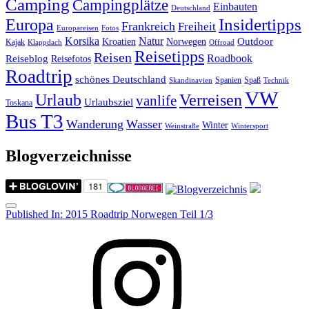
Camping
Campingplätze
Einbauten
Deutschland
Insidertipps
Europa
Frankreich
Freiheit
Europareisen
Fotos
Korsika
Natur
Outdoor
Kroatien
Norwegen
Kajak
Klappdach
Offroad
Reisetipps
Reisen
Roadbook
Reiseblog
Reisefotos
Roadtrip
schönes Deutschland
Spanien
Spaß
Skandinavien
Technik
VW
Urlaub
Verreisen
vanlife
Urlaubsziel
Toskana
Bus T3
Wanderung
Wasser
Winter
Weinstraße
Wintersport
Blogverzeichnisse
Menu
Post
Published In:
2015 Roadtrip Norwegen Teil 1/3
navigation
Instagram