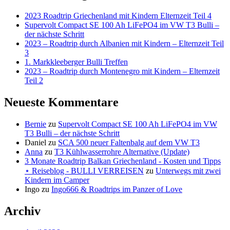
2023 Roadtrip Griechenland mit Kindern Elternzeit Teil 4
Supervolt Compact SE 100 Ah LiFePO4 im VW T3 Bulli –
der nächste Schritt
2023 – Roadtrip durch Albanien mit Kindern – Elternzeit Teil
3
1. Markkleeberger Bulli Treffen
2023 – Roadtrip durch Montenegro mit Kindern – Elternzeit
Teil 2
Neueste Kommentare
Bernie
zu
Supervolt Compact SE 100 Ah LiFePO4 im VW
T3 Bulli – der nächste Schritt
Daniel
zu
SCA 500 neuer Faltenbalg auf dem VW T3
Anna
zu
T3 Kühlwasserrohre Alternative (Update)
3 Monate Roadtrip Balkan Griechenland - Kosten und Tipps
⋆ Reiseblog - BULLI VERREISEN
zu
Unterwegs mit zwei
Kindern im Camper
Ingo
zu
Ingo666 & Roadtrips im Panzer of Love
Archiv