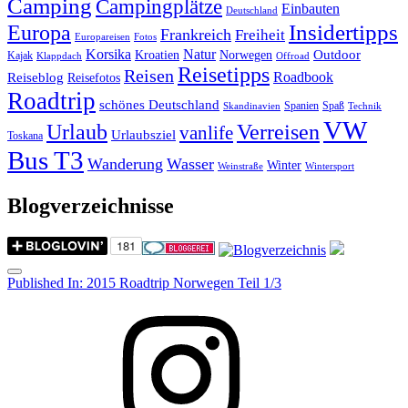
Camping
Campingplätze
Einbauten
Deutschland
Insidertipps
Europa
Frankreich
Freiheit
Europareisen
Fotos
Korsika
Natur
Outdoor
Kroatien
Norwegen
Kajak
Klappdach
Offroad
Reisetipps
Reisen
Roadbook
Reiseblog
Reisefotos
Roadtrip
schönes Deutschland
Spanien
Spaß
Skandinavien
Technik
VW
Urlaub
Verreisen
vanlife
Urlaubsziel
Toskana
Bus T3
Wanderung
Wasser
Winter
Weinstraße
Wintersport
Blogverzeichnisse
Menu
Post
Published In:
2015 Roadtrip Norwegen Teil 1/3
navigation
Instagram