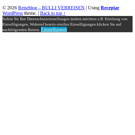
© 2026
Reiseblog – BULLI VERREISEN
|
Using
Receptar
WordPress
theme.
|
Back to top ↑
Sofern Sie Ihre Datenschutzeinstellungen ändern möchten z.B. Erteilung von
Einwilligungen, Widerruf bereits erteilter Einwilligungen klicken Sie auf
Einstellungen
nachfolgenden Button.