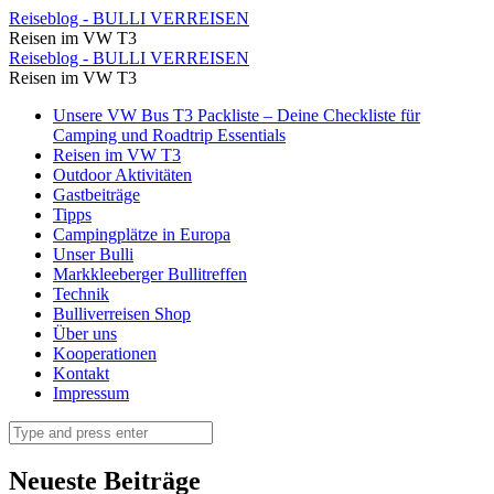
Wir
Reiseblog - BULLI VERREISEN
Reisen im VW T3
schlendern
Wir
Reiseblog - BULLI VERREISEN
durch
Reisen im VW T3
schlendern
die
Skip
Unsere VW Bus T3 Packliste – Deine Checkliste für
durch
to
Camping und Roadtrip Essentials
Gassen
die
content
Reisen im VW T3
von
Outdoor Aktivitäten
Gassen
Gastbeiträge
Bryggen
von
Tipps
⋆
Campingplätze in Europa
Bryggen
Unser Bulli
Reiseblog
⋆
Markkleeberger Bullitreffen
-
Technik
Reiseblog
Bulliverreisen Shop
BULLI
-
Über uns
VERREISEN
Kooperationen
BULLI
Kontakt
VERREISEN
Impressum
Search
Neueste Beiträge