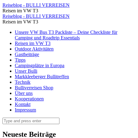
Fischmarkt
Reiseblog - BULLI VERREISEN
Reisen im VW T3
Bergen
Fischmarkt
Reiseblog - BULLI VERREISEN
⋆
Reisen im VW T3
Bergen
Reiseblog
Skip
Unsere VW Bus T3 Packliste – Deine Checkliste für
⋆
to
Camping und Roadtrip Essentials
-
Reiseblog
content
Reisen im VW T3
BULLI
Outdoor Aktivitäten
-
Gastbeiträge
VERREISEN
BULLI
Tipps
Campingplätze in Europa
VERREISEN
Unser Bulli
Markkleeberger Bullitreffen
Technik
Bulliverreisen Shop
Über uns
Kooperationen
Kontakt
Impressum
Search
Neueste Beiträge