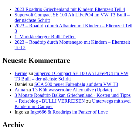
2023 Roadtrip Griechenland mit Kindern Elternzeit Teil 4
Supervolt Compact SE 100 Ah LiFePO4 im VW T3 Bulli –
der nächste Schritt
2023 – Roadtrip durch Albanien mit Kindern – Elternzeit Teil
3
1. Markkleeberger Bulli Treffen
2023 – Roadtrip durch Montenegro mit Kindern – Elternzeit
Teil 2
Neueste Kommentare
Bernie
zu
Supervolt Compact SE 100 Ah LiFePO4 im VW
T3 Bulli – der nächste Schritt
Daniel
zu
SCA 500 neuer Faltenbalg auf dem VW T3
Anna
zu
T3 Kühlwasserrohre Alternative (Update)
3 Monate Roadtrip Balkan Griechenland - Kosten und Tipps
⋆ Reiseblog - BULLI VERREISEN
zu
Unterwegs mit zwei
Kindern im Camper
Ingo
zu
Ingo666 & Roadtrips im Panzer of Love
Archiv