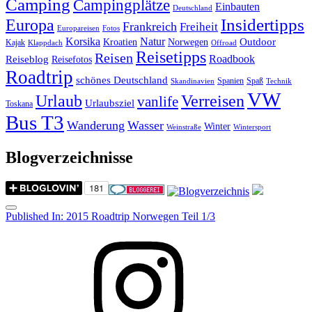
Camping
Campingplätze
Einbauten
Deutschland
Insidertipps
Europa
Frankreich
Freiheit
Europareisen
Fotos
Korsika
Natur
Outdoor
Kroatien
Norwegen
Kajak
Klappdach
Offroad
Reisetipps
Reisen
Roadbook
Reiseblog
Reisefotos
Roadtrip
schönes Deutschland
Spanien
Spaß
Skandinavien
Technik
VW
Urlaub
Verreisen
vanlife
Urlaubsziel
Toskana
Bus T3
Wanderung
Wasser
Winter
Weinstraße
Wintersport
Blogverzeichnisse
Menu
Post
Published In:
2015 Roadtrip Norwegen Teil 1/3
navigation
Instagram