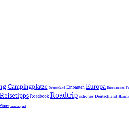
ng
Europa
Campingplätze
Einbauten
Deutschland
Europareisen
Fo
Roadtrip
Reisetipps
Roadbook
schönes Deutschland
Skandin
Winter
Wintersport