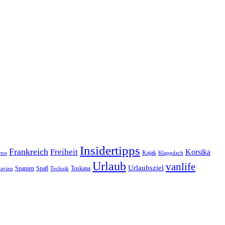
Insidertipps
Frankreich
Freiheit
Korsika
Kajak
tos
Klappdach
Urlaub
vanlife
Urlaubsziel
Spanien
Spaß
Toskana
avien
Technik