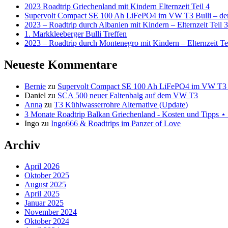
2023 Roadtrip Griechenland mit Kindern Elternzeit Teil 4
Supervolt Compact SE 100 Ah LiFePO4 im VW T3 Bulli – der 
2023 – Roadtrip durch Albanien mit Kindern – Elternzeit Teil 3
1. Markkleeberger Bulli Treffen
2023 – Roadtrip durch Montenegro mit Kindern – Elternzeit Te
Neueste Kommentare
Bernie
zu
Supervolt Compact SE 100 Ah LiFePO4 im VW T3 Bul
Daniel
zu
SCA 500 neuer Faltenbalg auf dem VW T3
Anna
zu
T3 Kühlwasserrohre Alternative (Update)
3 Monate Roadtrip Balkan Griechenland - Kosten und Tipp
Ingo
zu
Ingo666 & Roadtrips im Panzer of Love
Archiv
April 2026
Oktober 2025
August 2025
April 2025
Januar 2025
November 2024
Oktober 2024