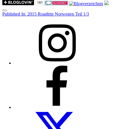
Menu
Post
Published In:
2015 Roadtrip Norwegen Teil 1/3
navigation
Instagram
Facebook
Folow
us
on
twitter