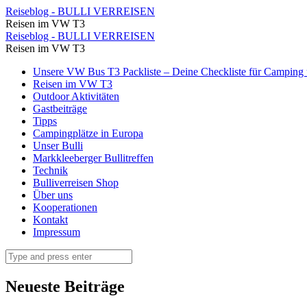
⋆
Reiseblog - BULLI VERREISEN
Reisen im VW T3
Reiseblog
⋆
Reiseblog - BULLI VERREISEN
-
Reisen im VW T3
Reiseblog
BULLI
Skip
Unsere VW Bus T3 Packliste – Deine Checkliste für Camping u
-
to
Reisen im VW T3
VERREISEN
BULLI
content
Outdoor Aktivitäten
Gastbeiträge
VERREISEN
Tipps
Campingplätze in Europa
Unser Bulli
Markkleeberger Bullitreffen
Technik
Bulliverreisen Shop
Über uns
Kooperationen
Kontakt
Impressum
Search
Neueste Beiträge