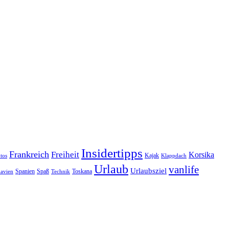
Insidertipps
Frankreich
Freiheit
Korsika
Kajak
tos
Klappdach
Urlaub
vanlife
Urlaubsziel
Spanien
Spaß
Toskana
avien
Technik