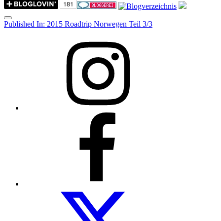
Menu
Post
Published In:
2015 Roadtrip Norwegen Teil 3/3
navigation
Instagram
Facebook
Folow
us
on
twitter