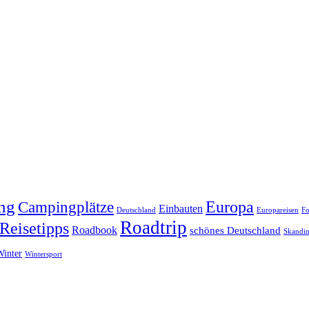
ng
Europa
Campingplätze
Einbauten
Deutschland
Europareisen
Fo
Roadtrip
Reisetipps
Roadbook
schönes Deutschland
Skandin
Winter
Wintersport