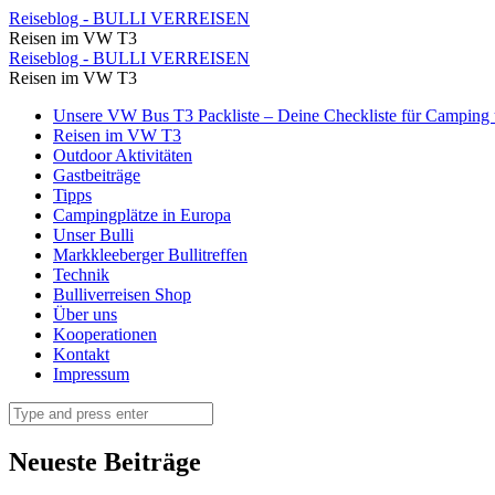
Wanderkarte
Reiseblog - BULLI VERREISEN
Reisen im VW T3
Besseggen
Wanderkarte
Reiseblog - BULLI VERREISEN
⋆
Reisen im VW T3
Besseggen
Reiseblog
Skip
Unsere VW Bus T3 Packliste – Deine Checkliste für Camping u
⋆
to
Reisen im VW T3
-
Reiseblog
content
Outdoor Aktivitäten
BULLI
Gastbeiträge
-
Tipps
VERREISEN
BULLI
Campingplätze in Europa
Unser Bulli
VERREISEN
Markkleeberger Bullitreffen
Technik
Bulliverreisen Shop
Über uns
Kooperationen
Kontakt
Impressum
Search
Neueste Beiträge