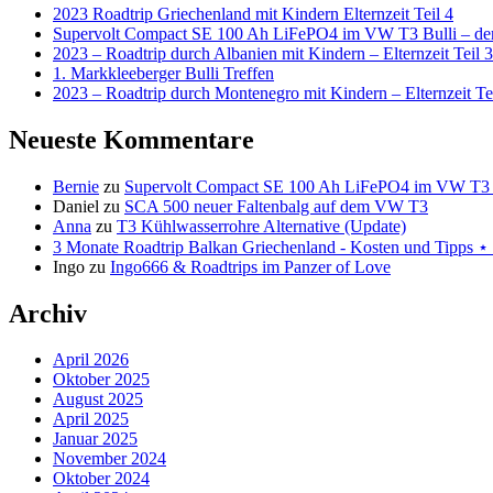
2023 Roadtrip Griechenland mit Kindern Elternzeit Teil 4
Supervolt Compact SE 100 Ah LiFePO4 im VW T3 Bulli – der 
2023 – Roadtrip durch Albanien mit Kindern – Elternzeit Teil 3
1. Markkleeberger Bulli Treffen
2023 – Roadtrip durch Montenegro mit Kindern – Elternzeit Te
Neueste Kommentare
Bernie
zu
Supervolt Compact SE 100 Ah LiFePO4 im VW T3 Bul
Daniel
zu
SCA 500 neuer Faltenbalg auf dem VW T3
Anna
zu
T3 Kühlwasserrohre Alternative (Update)
3 Monate Roadtrip Balkan Griechenland - Kosten und Tipp
Ingo
zu
Ingo666 & Roadtrips im Panzer of Love
Archiv
April 2026
Oktober 2025
August 2025
April 2025
Januar 2025
November 2024
Oktober 2024