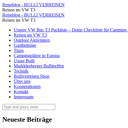
⋆
Reiseblog - BULLI VERREISEN
Reisen im VW T3
Reiseblog
⋆
Reiseblog - BULLI VERREISEN
-
Reisen im VW T3
Reiseblog
BULLI
Skip
Unsere VW Bus T3 Packliste – Deine Checkliste für Camping u
-
to
Reisen im VW T3
VERREISEN
BULLI
content
Outdoor Aktivitäten
Gastbeiträge
VERREISEN
Tipps
Campingplätze in Europa
Unser Bulli
Markkleeberger Bullitreffen
Technik
Bulliverreisen Shop
Über uns
Kooperationen
Kontakt
Impressum
Search
Neueste Beiträge