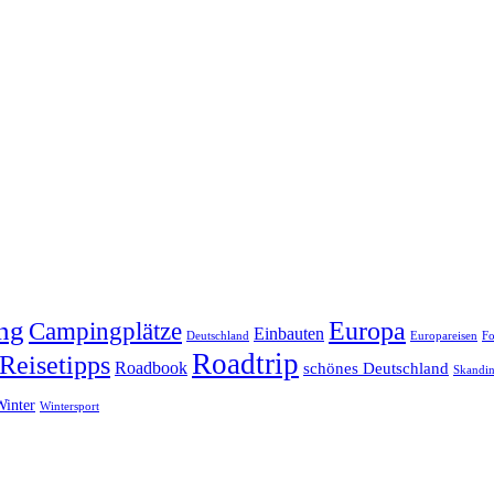
ng
Europa
Campingplätze
Einbauten
Deutschland
Europareisen
Fo
Roadtrip
Reisetipps
Roadbook
schönes Deutschland
Skandin
Winter
Wintersport