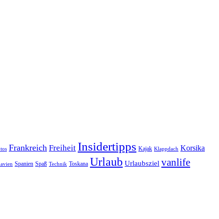
Insidertipps
Frankreich
Freiheit
Korsika
Kajak
tos
Klappdach
Urlaub
vanlife
Urlaubsziel
Spanien
Spaß
Toskana
avien
Technik