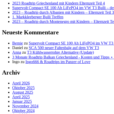
2023 Roadtrip Griechenland mit Kindern Elternzeit Teil 4
Supervolt Compact SE 100 Ah LiFePO4 im VW T3 Bulli – der 
2023 – Roadtrip durch Albanien mit Kindern – Elternzeit Teil 3
1. Markkleeberger Bulli Treffen
2023 – Roadtrip durch Montenegro mit Kindern – Elternzeit Te
Neueste Kommentare
Bernie
zu
Supervolt Compact SE 100 Ah LiFePO4 im VW T3 Bul
Daniel
zu
SCA 500 neuer Faltenbalg auf dem VW T3
Anna
zu
T3 Kühlwasserrohre Alternative (Update)
3 Monate Roadtrip Balkan Griechenland - Kosten und Tipp
Ingo
zu
Ingo666 & Roadtrips im Panzer of Love
Archiv
April 2026
Oktober 2025
August 2025
April 2025
Januar 2025
November 2024
Oktober 2024