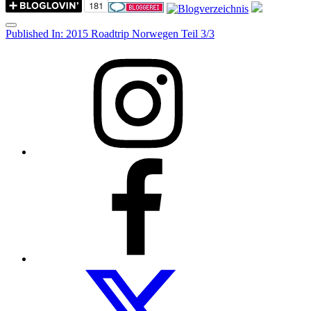
Menu
Post
Published In:
2015 Roadtrip Norwegen Teil 3/3
navigation
Instagram
Facebook
Folow
us
on
twitter