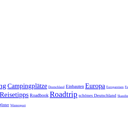
ng
Europa
Campingplätze
Einbauten
Deutschland
Europareisen
Fo
Roadtrip
Reisetipps
Roadbook
schönes Deutschland
Skandin
Winter
Wintersport