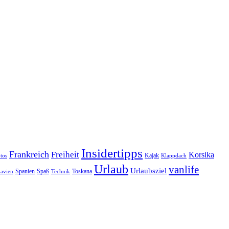
Insidertipps
Frankreich
Freiheit
Korsika
Kajak
tos
Klappdach
Urlaub
vanlife
Urlaubsziel
Spanien
Spaß
Toskana
avien
Technik