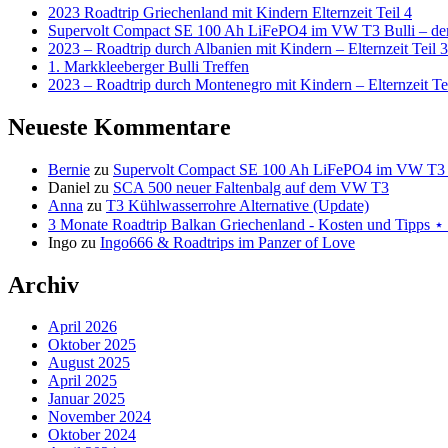
2023 Roadtrip Griechenland mit Kindern Elternzeit Teil 4
Supervolt Compact SE 100 Ah LiFePO4 im VW T3 Bulli – der 
2023 – Roadtrip durch Albanien mit Kindern – Elternzeit Teil 3
1. Markkleeberger Bulli Treffen
2023 – Roadtrip durch Montenegro mit Kindern – Elternzeit Te
Neueste Kommentare
Bernie
zu
Supervolt Compact SE 100 Ah LiFePO4 im VW T3 Bul
Daniel
zu
SCA 500 neuer Faltenbalg auf dem VW T3
Anna
zu
T3 Kühlwasserrohre Alternative (Update)
3 Monate Roadtrip Balkan Griechenland - Kosten und Tipp
Ingo
zu
Ingo666 & Roadtrips im Panzer of Love
Archiv
April 2026
Oktober 2025
August 2025
April 2025
Januar 2025
November 2024
Oktober 2024