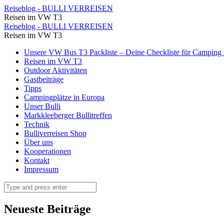
Eingang
Reiseblog - BULLI VERREISEN
Reisen im VW T3
Geirangerfjord
Eingang
Reiseblog - BULLI VERREISEN
⋆
Reisen im VW T3
Geirangerfjord
Reiseblog
Skip
Unsere VW Bus T3 Packliste – Deine Checkliste für Camping u
⋆
to
Reisen im VW T3
-
Reiseblog
content
Outdoor Aktivitäten
BULLI
Gastbeiträge
-
Tipps
VERREISEN
BULLI
Campingplätze in Europa
Unser Bulli
VERREISEN
Markkleeberger Bullitreffen
Technik
Bulliverreisen Shop
Über uns
Kooperationen
Kontakt
Impressum
Search
Neueste Beiträge