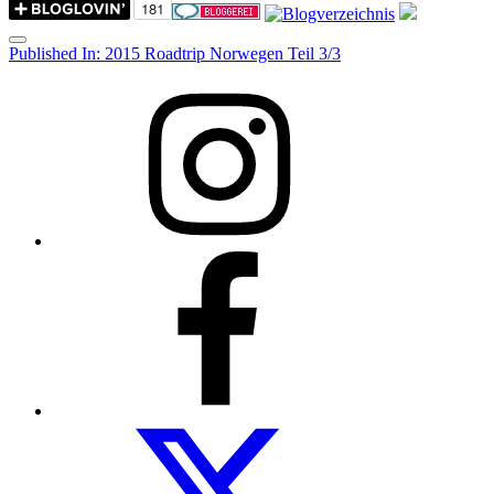
Menu
Post
Published In:
2015 Roadtrip Norwegen Teil 3/3
navigation
Instagram
Facebook
Folow
us
on
twitter