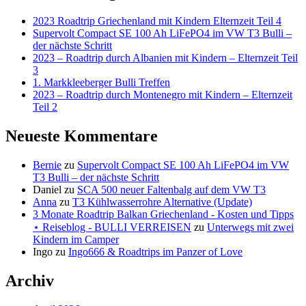
2023 Roadtrip Griechenland mit Kindern Elternzeit Teil 4
Supervolt Compact SE 100 Ah LiFePO4 im VW T3 Bulli –
der nächste Schritt
2023 – Roadtrip durch Albanien mit Kindern – Elternzeit Teil
3
1. Markkleeberger Bulli Treffen
2023 – Roadtrip durch Montenegro mit Kindern – Elternzeit
Teil 2
Neueste Kommentare
Bernie
zu
Supervolt Compact SE 100 Ah LiFePO4 im VW
T3 Bulli – der nächste Schritt
Daniel
zu
SCA 500 neuer Faltenbalg auf dem VW T3
Anna
zu
T3 Kühlwasserrohre Alternative (Update)
3 Monate Roadtrip Balkan Griechenland - Kosten und Tipps
⋆ Reiseblog - BULLI VERREISEN
zu
Unterwegs mit zwei
Kindern im Camper
Ingo
zu
Ingo666 & Roadtrips im Panzer of Love
Archiv