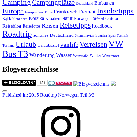
Camping
Campingplätze
Einbauten
Deutschland
Insidertipps
Europa
Frankreich
Freiheit
Europareisen
Fotos
Korsika
Natur
Outdoor
Kroatien
Norwegen
Kajak
Klappdach
Offroad
Reisetipps
Reisen
Roadbook
Reiseblog
Reisefotos
Roadtrip
schönes Deutschland
Spanien
Spaß
Skandinavien
Technik
VW
Urlaub
Verreisen
vanlife
Urlaubsziel
Toskana
Bus T3
Wanderung
Wasser
Winter
Weinstraße
Wintersport
Blogverzeichnisse
Menu
Post
Published In:
2015 Roadtrip Norwegen Teil 3/3
navigation
Instagram