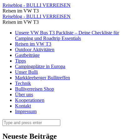
Bergplatteau
Reiseblog - BULLI VERREISEN
Reisen im VW T3
⋆
Bergplatteau
Reiseblog - BULLI VERREISEN
Reiseblog
Reisen im VW T3
⋆
-
Skip
Unsere VW Bus T3 Packliste – Deine Checkliste für
Reiseblog
to
Camping und Roadtrip Essentials
BULLI
-
content
Reisen im VW T3
VERREISEN
Outdoor Aktivitäten
BULLI
Gastbeiträge
VERREISEN
Tipps
Campingplätze in Europa
Unser Bulli
Markkleeberger Bullitreffen
Technik
Bulliverreisen Shop
Über uns
Kooperationen
Kontakt
Impressum
Search
Neueste Beiträge